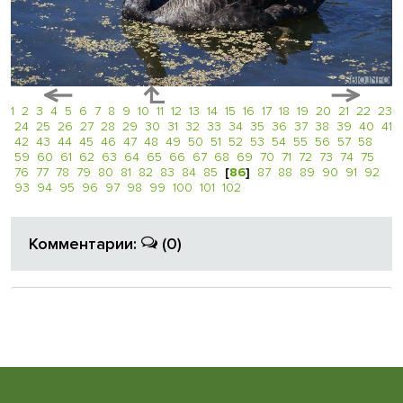
1
2
3
4
5
6
7
8
9
10
11
12
13
14
15
16
17
18
19
20
21
22
23
24
25
26
27
28
29
30
31
32
33
34
35
36
37
38
39
40
41
42
43
44
45
46
47
48
49
50
51
52
53
54
55
56
57
58
59
60
61
62
63
64
65
66
67
68
69
70
71
72
73
74
75
76
77
78
79
80
81
82
83
84
85
[
86
]
87
88
89
90
91
92
93
94
95
96
97
98
99
100
101
102
Комментарии:
(0)