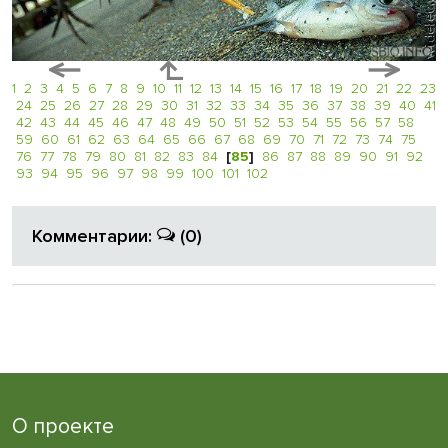
1
2
3
4
5
6
7
8
9
10
11
12
13
14
15
16
17
18
19
20
21
22
23
24
25
26
27
28
29
30
31
32
33
34
35
36
37
38
39
40
41
42
43
44
45
46
47
48
49
50
51
52
53
54
55
56
57
58
59
60
61
62
63
64
65
66
67
68
69
70
71
72
73
74
75
76
77
78
79
80
81
82
83
84
[
85
]
86
87
88
89
90
91
92
93
94
95
96
97
98
99
100
101
102
Комментарии:
(0)
О проекте