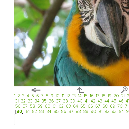
1
2
3
4
5
6
7
8
9
10
11
12
13
14
15
16
17
18
19
20
21
31
32
33
34
35
36
37
38
39
40
41
42
43
44
45
46
4
56
57
58
59
60
61
62
63
64
65
66
67
68
69
70
71
[
80
]
81
82
83
84
85
86
87
88
89
90
91
92
93
94
9