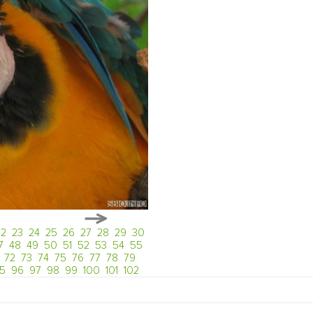
22
23
24
25
26
27
28
29
30
7
48
49
50
51
52
53
54
55
72
73
74
75
76
77
78
79
5
96
97
98
99
100
101
102