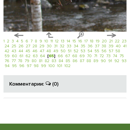
1
2
3
4
5
6
7
8
9
10
11
12
13
14
15
16
17
18
19
20
21
22
23
24
25
26
27
28
29
30
31
32
33
34
35
36
37
38
39
40
41
42
43
44
45
46
47
48
49
50
51
52
53
54
55
56
57
58
59
60
61
62
63
64
[
65
]
66
67
68
69
70
71
72
73
74
75
76
77
78
79
80
81
82
83
84
85
86
87
88
89
90
91
92
93
94
95
96
97
98
99
100
101
102
Комментарии:
(0)