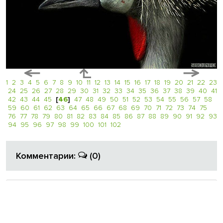
1
2
3
4
5
6
7
8
9
10
11
12
13
14
15
16
17
18
19
20
21
22
23
24
25
26
27
28
29
30
31
32
33
34
35
36
37
38
39
40
41
42
43
44
45
[
46
]
47
48
49
50
51
52
53
54
55
56
57
58
59
60
61
62
63
64
65
66
67
68
69
70
71
72
73
74
75
76
77
78
79
80
81
82
83
84
85
86
87
88
89
90
91
92
93
94
95
96
97
98
99
100
101
102
Комментарии:
(0)