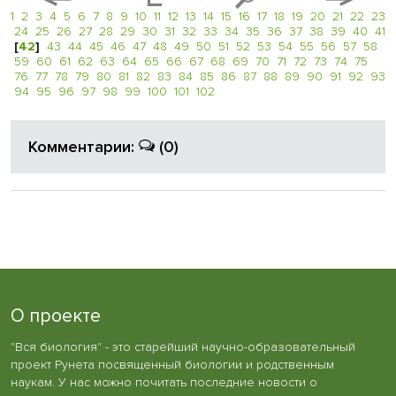
1
2
3
4
5
6
7
8
9
10
11
12
13
14
15
16
17
18
19
20
21
22
23
24
25
26
27
28
29
30
31
32
33
34
35
36
37
38
39
40
41
[
42
]
43
44
45
46
47
48
49
50
51
52
53
54
55
56
57
58
59
60
61
62
63
64
65
66
67
68
69
70
71
72
73
74
75
76
77
78
79
80
81
82
83
84
85
86
87
88
89
90
91
92
93
94
95
96
97
98
99
100
101
102
Комментарии:
(0)
О проекте
"Вся биология" - это старейший научно-образовательный
проект Рунета посвященный биологии и родственным
наукам. У нас можно почитать последние новости о