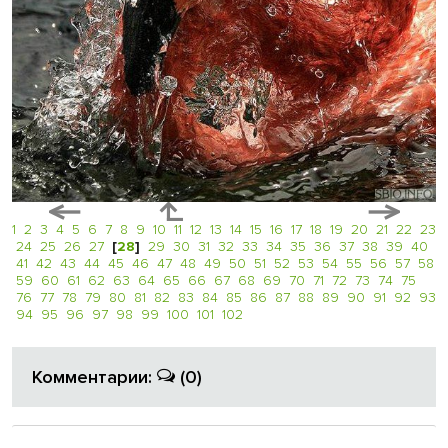
1
2
3
4
5
6
7
8
9
10
11
12
13
14
15
16
17
18
19
20
21
22
23
24
25
26
27
[
28
]
29
30
31
32
33
34
35
36
37
38
39
40
41
42
43
44
45
46
47
48
49
50
51
52
53
54
55
56
57
58
59
60
61
62
63
64
65
66
67
68
69
70
71
72
73
74
75
76
77
78
79
80
81
82
83
84
85
86
87
88
89
90
91
92
93
94
95
96
97
98
99
100
101
102
Комментарии:
(0)