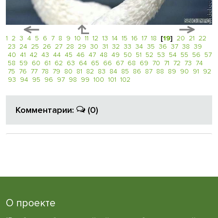
1
2
3
4
5
6
7
8
9
10
11
12
13
14
15
16
17
18
[
19
]
20
21
22
23
24
25
26
27
28
29
30
31
32
33
34
35
36
37
38
39
40
41
42
43
44
45
46
47
48
49
50
51
52
53
54
55
56
57
58
59
60
61
62
63
64
65
66
67
68
69
70
71
72
73
74
75
76
77
78
79
80
81
82
83
84
85
86
87
88
89
90
91
92
93
94
95
96
97
98
99
100
101
102
Комментарии:
(0)
О проекте