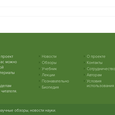
 проект
Новости
О проекте
нас можно
Обзоры
Контакты
ой
Учебник
Сотрудничеств
атериалы
Лекции
Авторам
Познавательно
Условия
зделам
использования
Биопедия
читателя.
научные обзоры, новости науки.