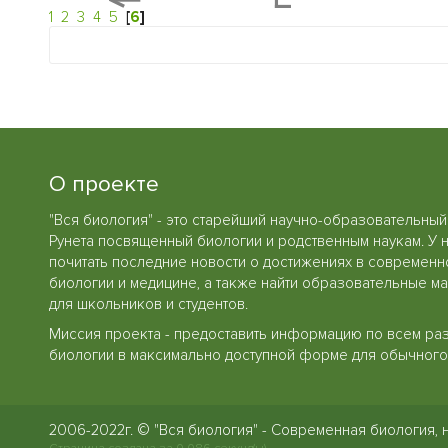
1
2
3
4
5
[
6
]
О проекте
"Вся биология" - это старейший научно-образовательный
Рунета посвященный биологии и родственным наукам. У 
почитать последние новости о достижениях в современн
биологии и медицине, а также найти образовательные м
для школьников и студентов.
Миссия проекта - предоставить информацию по всем ра
биологии в максимально доступной форме для обычного 
2006-2022г. © "Вся биология" - Современная биология, 