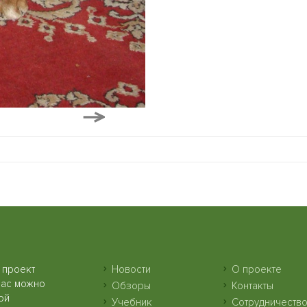
 проект
Новости
О проекте
нас можно
Обзоры
Контакты
ой
Учебник
Сотрудничеств