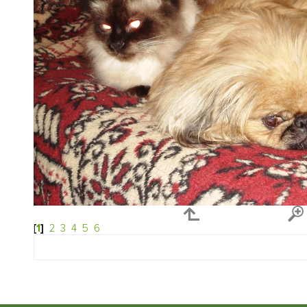
[
1
]
2
3
4
5
6