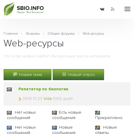
Главная
Форумы
Общие форумы
Web-ресурсы
Web-ресурсы
Что и где можно найти? Интересные места интернета.
Новая тема
Новый опрос
Репетитор по биологии
09.18 13:23
Vida
1056 дней
: Нет новых
:Есть новые
:
сообщений
сообщения
Прикреплено
: Нет новых
:Новые
: Новые
сообщений
сообщения
ответы