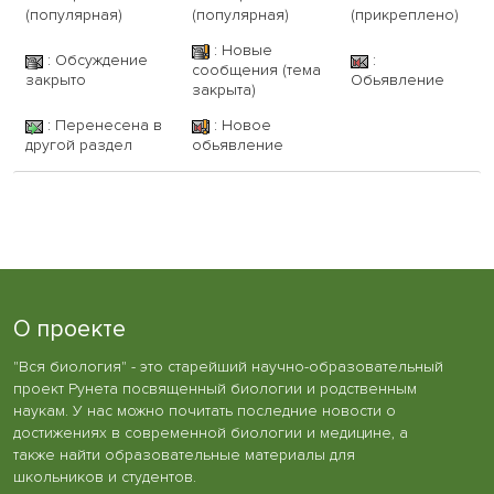
(популярная)
(популярная)
(прикреплено)
: Новые
: Обсуждение
:
сообщения (тема
закрыто
Обьявление
закрыта)
: Перенесена в
: Новое
другой раздел
обьявление
О проекте
"Вся биология" - это старейший научно-образовательный
проект Рунета посвященный биологии и родственным
наукам. У нас можно почитать последние новости о
достижениях в современной биологии и медицине, а
также найти образовательные материалы для
школьников и студентов.