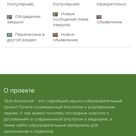
(популярная)
(популярная)
(прикреплено)
: Новые
: Обсуждение
:
сообщения (тема
закрыто
Обьявление
закрыта)
: Перенесена в
: Новое
другой раздел
обьявление
О проекте
"Вся биология" - это старейший научно-образовательный
проект Рунета посвященный биологии и родственным
наукам. У нас можно почитать последние новости о
достижениях в современной биологии и медицине, а
также найти образовательные материалы для
школьников и студентов.