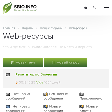
Главная
Форумы
Общие форумы
Web-ресурсы
Web-ресурсы
Что и где можно найти? Интересные места интернета.
Новая тема
Новый опрос
Репетитор по биологии
09.18 13:23
Vida
1054 дней
: Нет новых
:Есть новые
:
сообщений
сообщения
Прикреплено
: Нет новых
:Новые
: Новые
сообщений
сообщения
ответы