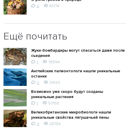
61774
0
Ещё почитать
Жуки-бомбардиры могут спасаться даже после
съедения
78894
1
Английские палеонтологи нашли уникальные
останки
31933
0
Возможно уже скоро будут созданы
уникальные растения
50158
1
Великобританские микробиологи нашли
уникальные свойства лягушачьей пены
28784
0