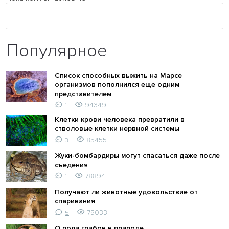
Популярное
Список способных выжить на Марсе
организмов пополнился еще одним
представителем
94349
1
Клетки крови человека превратили в
стволовые клетки нервной системы
85455
3
Жуки-бомбардиры могут спасаться даже после
съедения
78894
1
Получают ли животные удовольствие от
спаривания
75033
5
О роли грибов в природе