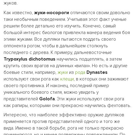
жуков.
Как известно,
жуки-носороги
отличаются своим довольно
таки необычным поведением. Учитывая этот факт ученые
решили более детально его изучить. Конечно, самый
большой интерес биологов привлекла манера ведения боя
этими жуками. Все дупляки пытаются поддеть своего
оппонента рогом, чтобы в дальнейшем столкнуть
последнего с дерева. К примеру, дальневосточные
Trypoxylus dichotomus
научились подцеплять, а затем
крутить своих врагов на длинных «вилах». Но есть и другие
боевые стили, например,
жуки
из
рода
Dynastes
используют свои рога как
клещи
, в которых они зажимают
своего противника. И наконец, последний пример
уникального боевого стиля, можно увидеть у
представителей
Golofa
. Эти жуки используют свои рога
как рапиры, которыми они прекрасно научились фехтовать.
Интересно, что наиболее эффективно оружие дупляков
применяется против представителей одного и того же
вида. Именно в такой борьбе, рога не только прекрасно
применяются, но и менее подвержены повреждениям. По