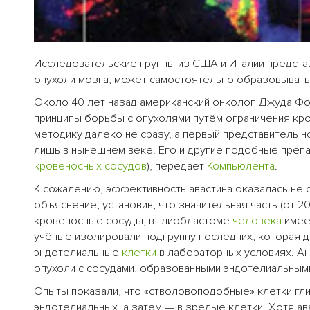
Исследовательские группы из США и Италии представ
опухоли мозга, может самостоятельно образовыват
Около 40 лет назад американский онколог Джуда Фо
принципы борьбы с опухолями путём ограничения кр
методику далеко не сразу, а первый представитель 
лишь в нынешнем веке. Его и другие подобные преп
кровеносных сосудов
), передает
Компьюлента
.
К сожалению, эффективность авастина оказалась не
объяснение, установив, что значительная часть (от 
кровеносные сосуды, в глиобластоме
человека
имее
учёные изолировали подгруппу последних, которая д
эндотелиальные
клетки
в лабораторных условиях. Ан
опухоли с сосудами, образованными эндотелиальным
Опыты показали, что «стволовоподобные» клетки г
эндотелиальных, а затем — в зрелые клетки. Хотя ав