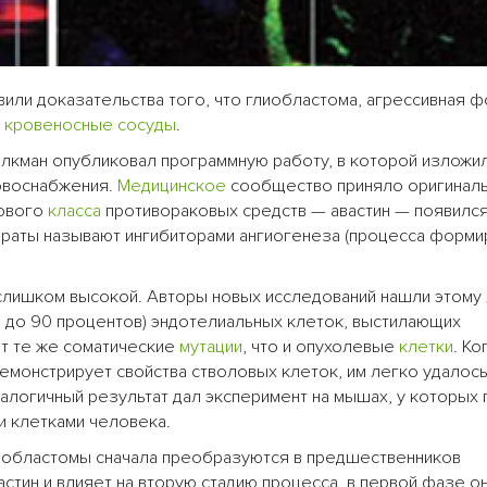
или доказательства того, что глиобластома, агрессивная 
ь
кровеносные сосуды
.
лкман опубликовал программную работу, в которой изложи
овоснабжения.
Медицинское
сообщество приняло оригинал
нового
класса
противораковых средств — авастин — появился
араты называют ингибиторами ангиогенеза (процесса форми
 слишком высокой. Авторы новых исследований нашли этому
20 до 90 процентов) эндотелиальных клеток, выстилающих
т те же соматические
мутации
, что и опухолевые
клетки
. Ко
емонстрирует свойства стволовых клеток, им легко удалось
алогичный результат дал эксперимент на мышах, у которых 
и клетками человека.
лиобластомы сначала преобразуются в предшественников
астин и влияет на вторую стадию процесса, в первой фазе о