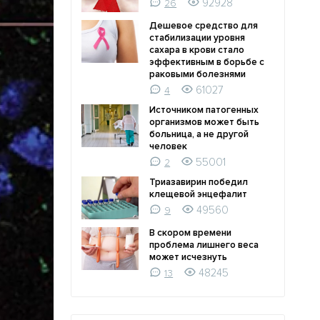
92928
26
Дешевое средство для
стабилизации уровня
сахара в крови стало
эффективным в борьбе с
раковыми болезнями
61027
4
Источником патогенных
организмов может быть
больница, а не другой
человек
55001
2
Триазавирин победил
клещевой энцефалит
49560
9
В скором времени
проблема лишнего веса
может исчезнуть
48245
13