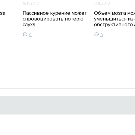
18.11.2010
17.11.2010
за
Пассивное курение может
Объем мозга мо
спровоцировать потерю
уменьшиться из
слуха
обструктивного 
0
0