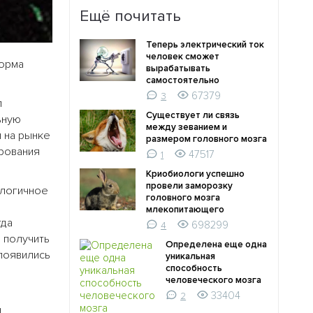
Ещё почитать
Теперь электрический ток
человек сможет
форма
вырабатывать
самостоятельно
67379
3
л
Существует ли связь
ьную
между зеванием и
 на рынке
размером головного мозга
рования
47517
1
Криобиологи успешно
провели заморозку
 логичное
головного мозга
млекопитающего
гда
698299
4
 получить
Определена еще одна
появились
уникальная
способность
человеческого мозга
33404
2
н