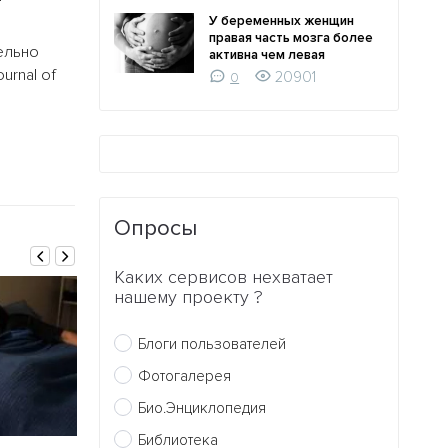
У беременных женщин
правая часть мозга более
ельно
активна чем левая
urnal of
20901
0
Опросы
Каких сервисов нехватает
нашему проекту ?
Блоги пользователей
Фотогалерея
Био.Энциклопедия
Библиотека