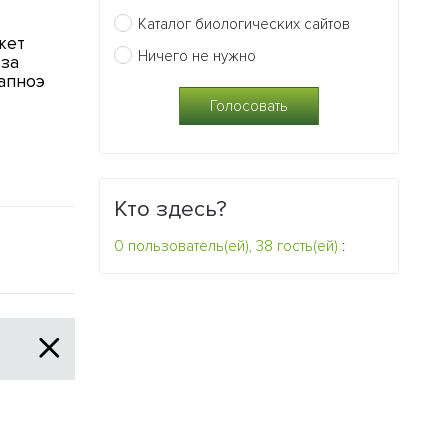
16.11.2010
15.11.2010
Каталог биологических сайтов
жет
От нежелательных
Как устранит
Ничего не нужно
-за
последствий защищают
последствия 
апноэ
крошечные молекулы
0
0
Кто здесь?
0 пользователь(ей), 38 гость(ей)
: