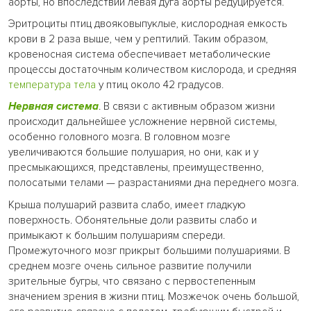
аорты, но впоследствии левая дуга аорты редуцируется.
Эритроциты птиц двояковыпуклые, кислородная емкость
крови в 2 раза выше, чем у рептилий. Таким образом,
кровеносная система обеспечивает метаболические
процессы достаточным количеством кислорода, и средняя
температура тела
у птиц около 42 градусов.
Нервная система
. В связи с активным образом жизни
происходит дальнейшее усложнение нервной системы,
особенно головного мозга. В головном мозге
увеличиваются большие полушария, но они, как и у
пресмыкающихся, представлены, преимущественно,
полосатыми телами — разрастаниями дна переднего мозга.
Крыша полушарий развита слабо, имеет гладкую
поверхность. Обонятельные доли развиты слабо и
примыкают к большим полушариям спереди.
Промежуточного мозг прикрыт большими полушариями. В
среднем мозге очень сильное развитие получили
зрительные бугры, что связано с первостепенным
значением зрения в жизни птиц. Мозжечок очень большой,