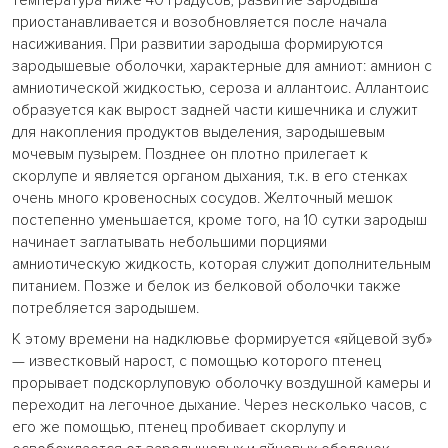
температура ниже 40 градусов, развитие зародыша
приостанавливается и возобновляется после начала
насиживания. При развитии зародыша формируются
зародышевые оболочки, характерные для амниот: амнион с
амниотической жидкостью, сероза и аллантоис. Аллантоис
образуется как вырост задней части кишечника и служит
для накопления продуктов выделения, зародышевым
мочевым пузырем. Позднее он плотно прилегает к
скорлупе и является органом дыхания, т.к. в его стенках
очень много кровеносных сосудов. Желточный мешок
постепенно уменьшается, кроме того, на 10 сутки зародыш
начинает заглатывать небольшими порциями
амниотическую жидкость, которая служит дополнительным
питанием. Позже и белок из белковой оболочки также
потребляется зародышем.
К этому времени на надклювье формируется «яйцевой зуб»
— известковый нарост, с помощью которого птенец
прорывает подскорлуповую оболочку воздушной камеры и
переходит на легочное дыхание. Через несколько часов, с
его же помощью, птенец пробивает скорлупу и