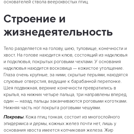
основателей ствола веерохвостых птиц.
Строение и
жизнедеятельность
Тело разделяется на голову, шею, туловище, конечности и
хвост. На голове находится клюв, состоящий из надклювья
и подклювья, покрытых роговыми чехлами. У основания
надклювья находится восковица — кожистое утолщение.
Глаза очень крупные, за ними, скрытые перьями, находятся
слуховые отверстия, ведущие к барабанной перепонке.
Шея подвижная, верхние конечности превратились в
крылья, на нижних четыре пальца, три направлены вперед,
один — назад, пальцы заканчиваются роговыми коготками.
Нижняя часть ног покрыта роговыми чешуями.
Покровы
. Кожа птиц тонкая, состоит из многослойного
эпидермиса и дермы, кожных желез почти нет, лишь у
основания хвоста имеется копчиковая железа. Жир