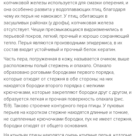
копчиковой железы используется для смазки оперения, и
она особенно развита у водоплавающих птиц, благодаря
чему их перья не намокают. У птиц, обитающих в
засушливых районах (у дрофы), копчиковая железа
отсутствует. Чешуи пресмыкающихся видоизменились в
перьевой покров, легкий, прочный и хорошо сохраняющий
тепло. Перья являются производными эпидермиса, в их
состав входит устойчивый и прочный белок кератин.
Часть пера, погруженная в кожу, называется очином, выше
расположены полый стержень и опахало. Опахало
образовано роговыми бородками первого порядка,
которые отходят от стержня в обе стороны; на них
находятся бородки второго порядка с мелкими
крючочками, которые закрепляют бородки друг с другом, и
образуется легкая и прочная поверхность опахала (рис.
159). Таково строение контурного пера птицы. У пуховых
перьев на коротком стержне находятся длинные и тонкие,
не сцепленные крючочками бородки, пух не имеет стержня,
бородки отходят от общего основания.
На крыльях птицы находятся очень крупные перья, которые