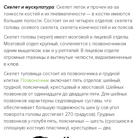
Скелет и мускулатура
. Скелет легок и прочен из-за
тонкости костей и их пневматичности — в костях имеются
большие полости. Состоит он из четырех отделов: скелета
головы, осевого скелета, скелета конечностей и их поясов.
Скелет головы (череп) имеет мозговой и лицевой отделы.
Мозговой отдел крупный, сочленяется с позвоночником
одним мыщелком, как и у рептилий. В лицевом отделе
огромные глазницы и вытянутые челюсти, видоизмененные
в клюв.
Скелет туловища состоит из позвоночника и грудной
клетки.
Позвоночник
включает пять отделов: шейный,
грудной, поясничный, крестцовый и хвостовой. Шейных
позвонков от одиннадцати до двадцати пяти. Для шейных
позвонков характерны седловидные суставы, что
обеспечивает большую подвижность шеи (у сов угол
поворота головы достигает 270 градусов). Грудных
позвонков у голубя пять, поясничных — шесть (сросшихся в
сплошную костную пластинку), крестцовых — два.