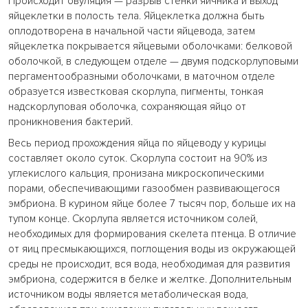
Происходит овуляция — разрыв стенки яичника и выход
яйцеклетки в полость тела. Яйцеклетка должна быть
оплодотворена в начальной части яйцевода, затем
яйцеклетка покрывается яйцевыми оболочками: белковой
оболочкой, в следующем отделе — двумя подскорлуповыми
пергаментообразными оболочками, в маточном отделе
образуется известковая скорлупа, пигменты, тонкая
надскорлуповая оболочка, сохраняющая яйцо от
проникновения бактерий.
Весь период прохождения яйца по яйцеводу у курицы
составляет около суток. Скорлупа состоит на 90% из
углекислого кальция, пронизана микроскопическими
порами, обеспечивающими газообмен развивающегося
эмбриона. В курином яйце более 7 тысяч пор, больше их на
тупом конце. Скорлупа является источником солей,
необходимых для формирования скелета птенца. В отличие
от яиц пресмыкающихся, поглощения воды из окружающей
среды не происходит, вся вода, необходимая для развития
эмбриона, содержится в белке и желтке. Дополнительным
источником воды является метаболическая вода,