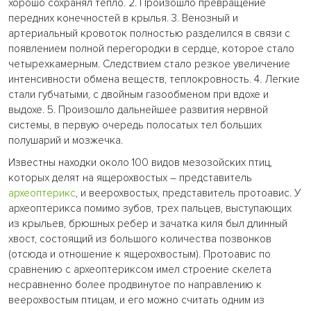
хорошо сохранял тепло. 2. Произошло превращение
передних конечностей в крылья. 3. Венозный и
артериальный кровоток полностью разделился в связи с
появлением полной перегородки в сердце, которое стало
четырехкамерным. Следствием стало резкое увеличение
интенсивности обмена веществ, теплокровность. 4. Легкие
стали губчатыми, с двойным газообменом при вдохе и
выдохе. 5. Произошло дальнейшее развития нервной
системы, в первую очередь полосатых тел больших
полушарий и мозжечка.
Известны находки около 100 видов мезозойских птиц,
которых делят на ящерохвостых – представитель
археоптерикс
, и веерохвостых, представитель протоавис. У
археоптерикса помимо зубов, трех пальцев, выступающих
из крыльев, брюшных ребер и зачатка киля был длинный
хвост, состоящий из большого количества позвонков
(отсюда и отношение к ящерохвостым). Протоавис по
сравнению с археоптериксом имел строение скелета
несравненно более продвинутое по направлению к
веерохвостым птицам, и его можно считать одним из