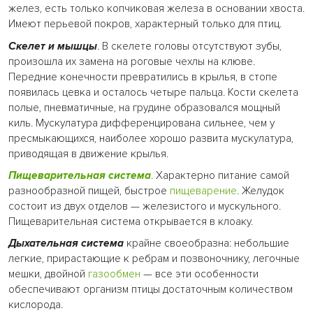
желез, есть только копчиковая железа в основании хвоста.
Имеют перьевой покров, характерный только для птиц.
Скелет и мышцы
. В скелете головы отсутствуют зубы,
произошла их замена на роговые чехлы на клюве.
Передние конечности превратились в крылья, в стопе
появилась цевка и осталось четыре пальца. Кости скелета
полые, пневматичные, на грудине образовался мощный
киль. Мускулатура дифференцирована сильнее, чем у
пресмыкающихся, наиболее хорошо развита мускулатура,
приводящая в движение крылья.
Пищеварительная система
. Характерно питание самой
разнообразной пищей, быстрое
пищеварение
. Желудок
состоит из двух отделов — железистого и мускульного.
Пищеварительная система открывается в клоаку.
Дыхательная система
крайне своеобразна: небольшие
легкие, прирастающие к ребрам и позвоночнику, легочные
мешки, двойной
газообмен
— все эти особенности
обеспечивают организм птицы достаточным количеством
кислорода.