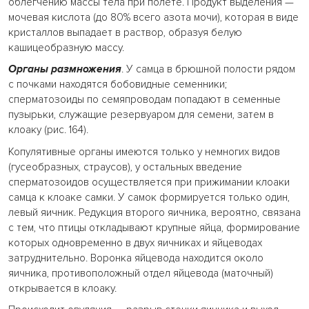
облегчению массы тела при полете. Продукт выделения —
мочевая кислота (до 80% всего азота мочи), которая в виде
кристаллов выпадает в раствор, образуя белую
кашицеобразную массу.
Органы размножения
. У самца в брюшной полости рядом
с почками находятся бобовидные семенники;
сперматозоиды по семяпроводам попадают в семенные
пузырьки, служащие резервуаром для семени, затем в
клоаку (рис. 164).
Копулятивные органы имеются только у немногих видов
(гусеобразных, страусов), у остальных введение
сперматозоидов осуществляется при прижимании клоаки
самца к клоаке самки. У самок формируется только один,
левый яичник. Редукция второго яичника, вероятно, связана
с тем, что птицы откладывают крупные яйца, формирование
которых одновременно в двух яичниках и яйцеводах
затруднительно. Воронка яйцевода находится около
яичника, противоположный отдел яйцевода (маточный)
открывается в клоаку.