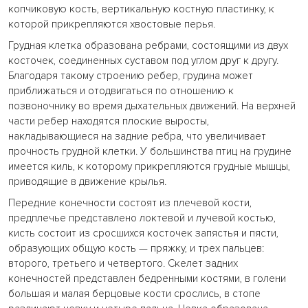
копчиковую кость, вертикальную костную пластинку, к
которой прикрепляются хвостовые перья.
Грудная клетка образована ребрами, состоящими из двух
косточек, соединенных суставом под углом друг к другу.
Благодаря такому строению ребер, грудина может
приближаться и отодвигаться по отношению к
позвоночнику во время дыхательных движений. На верхней
части ребер находятся плоские выросты,
накладывающиеся на задние ребра, что увеличивает
прочность грудной клетки. У большинства птиц на грудине
имеется киль, к которому прикрепляются грудные мышцы,
приводящие в движение крылья.
Передние конечности состоят из плечевой кости,
предплечье представлено локтевой и лучевой костью,
кисть состоит из сросшихся косточек запястья и пясти,
образующих общую кость — пряжку, и трех пальцев:
второго, третьего и четвертого. Скелет задних
конечностей представлен бедренными костями, в голени
большая и малая берцовые кости срослись, в стопе