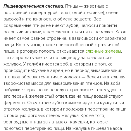
Пищеварительная система
. Птицы — животные с
постоянной температурой тела (гомойотермные), очень
высокой интенсивностью обмена веществ. Все
современные птицы не имеют зубов, челюсти покрыты
роговыми чехлами, и пережевываться пища не может. Клюв
имеет самое разное строение, в зависимости от характера
пищи. Во рту язык, также приспособленный к различной
пище, в ротовую полость открываются
слюнные железы
.
Пища проглатывается и по пищеводу направляется в
желудок. У голубя имеется зоб, в котором не только
происходит набухание зерен, но в период выкармливания
птенцов образуется «птичье молоко» — белая питательная
творожистая масса для выкармливания птенцов. Из зоба
набухшие зерна по пищеводу отправляются в желудок, в
его первый, железистый отдел, где на пищу воздействуют
ферменты. Отсутствие зубов компенсируется мускульным
отделом желудка, в котором происходит перетирание пищи
с помощью роговых стенок желудка. Кроме того,
зерноядные птицы заглатывают камешки, которые
помогают перетиранию пищи. Из желудка пищевая масса