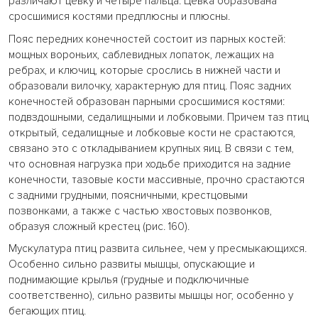
различают цевку и четыре пальца. Цевка образована
сросшимися костями предплюсны и плюсны.
Пояс передних конечностей состоит из парных костей:
мощных вороньих, саблевидных лопаток, лежащих на
ребрах, и ключиц, которые срослись в нижней части и
образовали вилочку, характерную для птиц. Пояс задних
конечностей образован парными сросшимися костями:
подвздошными, седалищными и лобковыми. Причем таз птиц
открытый, седалищные и лобковые кости не срастаются,
связано это с откладыванием крупных яиц. В связи с тем,
что основная нагрузка при ходьбе приходится на задние
конечности, тазовые кости массивные, прочно срастаются
с задними грудными, поясничными, крестцовыми
позвонками, а также с частью хвостовых позвонков,
образуя сложный крестец (рис. 160).
Мускулатура птиц развита сильнее, чем у пресмыкающихся.
Особенно сильно развиты мышцы, опускающие и
поднимающие крылья (грудные и подключичные
соответственно), сильно развиты мышцы ног, особенно у
бегающих птиц.