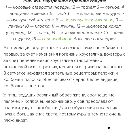
Рис. 163. Внутреннее строение голубя:
1 — носовые отверстия (ноздри); 2 — трахея; 3 — легкое; 4
— воздушные мешки; 5 — зоб; 6 — железистый желудок; 7
— мускульный желудок; 8 —
поджелудочная железа
; 9 —
печень; 10 — клоака; 11 — яичник; 12 — мюллеров канал
(яйцевод); 13 — почка; 14 — копчиковая железа; 15 — киль
грудины; 16 —
головной мозг
, большие полушария.
Аккомодация осуществляется несколькими способами: во-
первых, за счет изменения кривизны хрусталика, во-вторых,
за счет передвижения хрусталика относительно
оптической оси, в-третьих, меняется и кривизна роговицы.
В сетчатке находятся зрительные рецепторы: палочки и
колбочки, палочки обеспечивают черно-белое видение,
колбочки — цветное.
У птиц, ведущих различный образ жизни, соотношение
палочек и колбочек неодинаково, у сов преобладают
палочки, у кур — колбочки. Для возбуждения последних
нужна большая сила света, поэтому куры в темноте очень
плохо видят.