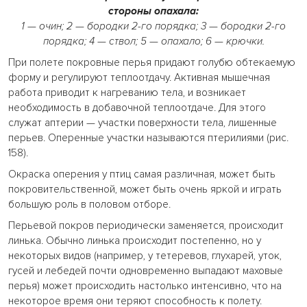
стороны опахала:
1 — очин; 2 — бородки 2-го порядка; 3 — бородки 2-го
порядка; 4 — ствол; 5 — опахало; 6 — крючки.
При полете покровные перья придают голубю обтекаемую
форму и регулируют теплоотдачу. Активная мышечная
работа приводит к нагреванию тела, и возникает
необходимость в добавочной теплоотдаче. Для этого
служат аптерии — участки поверхности тела, лишенные
перьев. Оперенные участки называются птерилиями (рис.
158).
Окраска оперения у птиц самая различная, может быть
покровительственной, может быть очень яркой и играть
большую роль в половом отборе.
Перьевой покров периодически заменяется, происходит
линька. Обычно линька происходит постепенно, но у
некоторых видов (например, у тетеревов, глухарей, уток,
гусей и лебедей почти одновременно выпадают маховые
перья) может происходить настолько интенсивно, что на
некоторое время они теряют способность к полету.