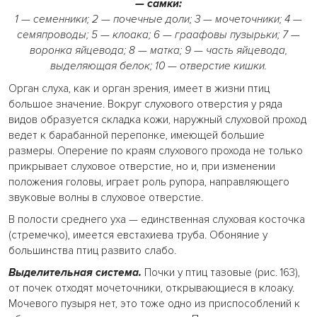
— самки:
1 — семенники; 2 — почечные доли; 3 — мочеточники; 4 —
семяпроводы; 5 — клоака; 6 — граафовы пузырьки; 7 —
воронка яйцевода; 8 — матка; 9 — часть яйцевода,
выделяющая белок; 10 — отверстие кишки.
Орган слуха, как и орган зрения, имеет в жизни птиц
большое значение. Вокруг слухового отверстия у ряда
видов образуется складка кожи, наружный слуховой проход
ведет к барабанной перепонке, имеющей большие
размеры. Оперение по краям слухового прохода не только
прикрывает слуховое отверстие, но и, при изменении
положения головы, играет роль рупора, направляющего
звуковые волны в слуховое отверстие.
В полости среднего уха — единственная слуховая косточка
(стремечко), имеется евстахиева труба. Обоняние у
большинства птиц развито слабо.
Выделительная система.
Почки у птиц тазовые (рис. 163),
от почек отходят мочеточники, открывающиеся в клоаку.
Мочевого пузыря нет, это тоже одно из приспособлений к