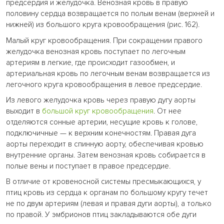
предсердия и желудочка. Венозная кровь в правую
половину сердца возвращается по полым венам (верхней и
нижней) из большого круга кровообращения (рис. 162).
Малый круг кровообращения. При сокращении правого
желудочка венозная кровь поступает по легочным
артериям в легкие, где происходит газообмен, и
артериальная кровь по легочным венам возвращается из
легочного круга кровообращения в левое предсердие.
Из левого желудочка кровь через правую дугу аорты
выходит в
большой круг кровообращения
. От нее
отделяются сонные артерии, несущие кровь к голове,
подключичные — к верхним конечностям. Правая дуга
аорты переходит в спинную аорту, обеспечивая кровью
внутренние органы. Затем венозная кровь собирается в
полые вены и поступает в правое предсердие.
В отличие от кровеносной системы пресмыкающихся, у
птиц кровь из сердца к органам по большому кругу течет
не по двум артериям (левая и правая дуги аорты), а только
по правой. У эмбрионов птиц закладываются обе дуги