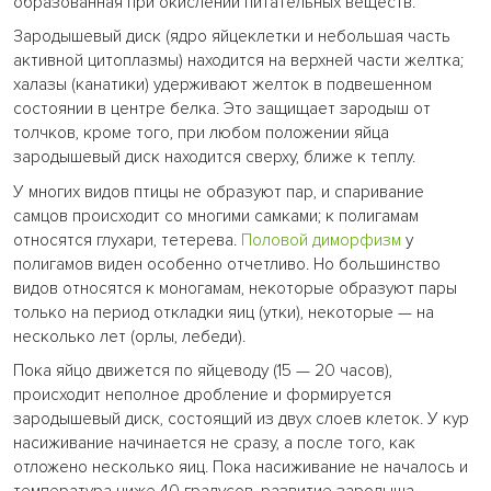
образованная при окислении питательных веществ.
Зародышевый диск (ядро яйцеклетки и небольшая часть
активной цитоплазмы) находится на верхней части желтка;
халазы (канатики) удерживают желток в подвешенном
состоянии в центре белка. Это защищает зародыш от
толчков, кроме того, при любом положении яйца
зародышевый диск находится сверху, ближе к теплу.
У многих видов птицы не образуют пар, и спаривание
самцов происходит со многими самками; к полигамам
относятся глухари, тетерева.
Половой диморфизм
у
полигамов виден особенно отчетливо. Но большинство
видов относятся к моногамам, некоторые образуют пары
только на период откладки яиц (утки), некоторые — на
несколько лет (орлы, лебеди).
Пока яйцо движется по яйцеводу (15 — 20 часов),
происходит неполное дробление и формируется
зародышевый диск, состоящий из двух слоев клеток. У кур
насиживание начинается не сразу, а после того, как
отложено несколько яиц. Пока насиживание не началось и