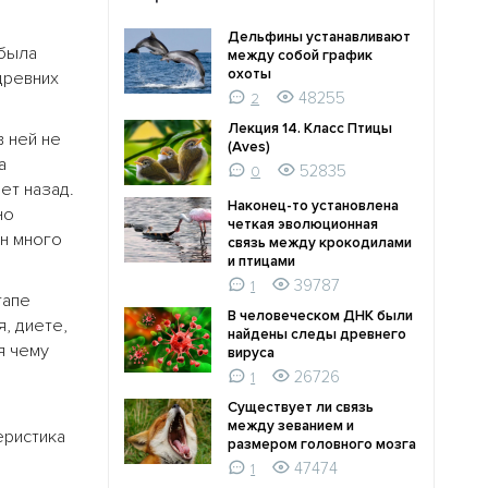
Дельфины устанавливают
 была
между собой график
охоты
ревних
48255
2
Лекция 14. Класс Птицы
в ней не
(Aves)
а
52835
0
ет назад.
Наконец-то установлена
но
четкая эволюционная
н много
связь между крокодилами
и птицами
39787
1
тапе
В человеческом ДНК были
, диете,
найдены следы древнего
я чему
вируса
26726
1
Существует ли связь
между зеванием и
еристика
размером головного мозга
47474
1