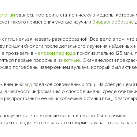
ологам
удалось построить статистическую модель, которая
а счет такого применения ученые изучили
биоразнообразие
д
х птиц нельзя назвать разнообразной. Все дело в том, что 
оду пришли биологи после детального изучения найденных н
ые проживали в
меловом периоде
приблизительно 125 млн. л
вляться первые подобные
животные
. Окаменелости прекрас
живо погребены извержением вулкана, который был активе
ть внешний
вид
предков современных птиц. На следующем э
 в частности информацию о способе жизни, среде обитания
и распространили ее на ископаемые останки птиц, благодар
о получается, что длинные ноги птиц могут быть прямым
ться по воде. Что же касается формы клюва, то эта характ