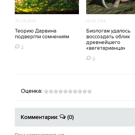
30.04.2014
18.04.2014
Теорию Дарвина
Биологам удалось
ое
подвергли сомнениям
воссоздать облик
древнейшего
3
«вегетарианца»
0
Оценка:
Комментарии:
(0)