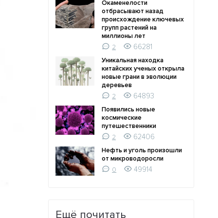
Окаменелости
отбрасывают назад
происхождение ключевых
групп растений на
миллионы лет
66281
2
Уникальная находка
китайских ученых открыла
новые грани в эволюции
деревьев
64893
2
Появились новые
космические
путешественники
62406
2
Нефть и уголь произошли
от микроводоросли
49914
0
Ещё почитать