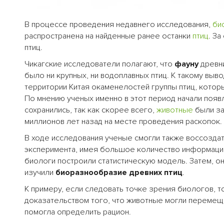
В процессе проведения недавнего исследования,
би
распространена на найденные ранее останки
птиц
. З
птиц.
Чикагские исследователи полагают, что
фауну
древни
было ни крупных, ни водоплавных птиц. К такому выв
территории Китая окаменелостей группы птиц, котор
По мнению ученых именно в этот период начали поя
сохранились, так как скорее всего,
животные
были за
миллионов лет назад на месте проведения раскопок.
В ходе исследования ученые смогли также воссозда
эксперимента, имея большое количество информации,
биологи построили статистическую модель. Затем, он
изучили
биоразнообразие древних птиц
.
К примеру, если следовать точке зрения биологов, т
доказательством того, что животные могли перемеща
помогла определить рацион.