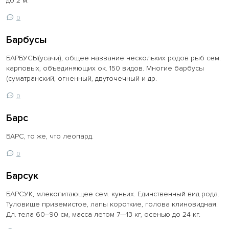
до 2 м.
0
Барбусы
БАРБУСЫ(усачи), общее название нескольких родов рыб сем.
карповых, объединяющих ок. 150 видов. Многие барбусы
(суматранский, огненный, двуточечный и др.
0
Барс
БАРС, то же, что леопард.
0
Барсук
БАРСУК, млекопитающее сем. куньих. Единственный вид рода.
Туловище приземистое, лапы короткие, голова клиновидная.
Дл. тела 60–90 см, масса летом 7—13 кг, осенью до 24 кг.