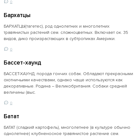
0
Бархатцы
БАРХАТЦЫ(тагетес), род однолетних и многолетних
травянистых растений сем. сложноцветных. Включает ок. 35
видов, дико произрастающих в субтропиках Америки.
0
Бассет-хаунд
БАССЕТ-ХАУНД, порода гончих собак. Обладают прекрасными
охотничьими качествами, однако чаще используются как
декоративные. Родина – Великобритания. Собаки средней
величины (выс.
0
Батат
БАТАТ (сладкий картофель), многолетнее (в культуре обычно
однолетнее) клубненосное травянистое растение сем.