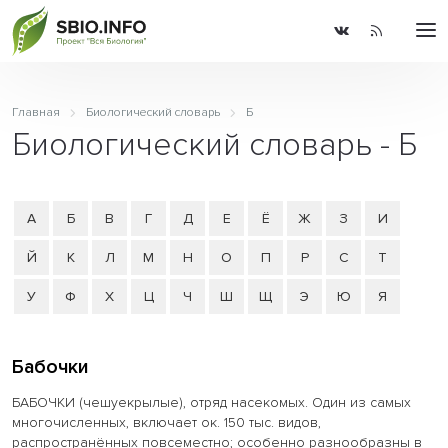
Главная
Биологический словарь
Б
Биологический словарь - Б
А
Б
В
Г
Д
Е
Ё
Ж
З
И
Й
К
Л
М
Н
О
П
Р
С
Т
У
Ф
Х
Ц
Ч
Ш
Щ
Э
Ю
Я
Бабочки
БАБОЧКИ (чешуекрылые), отряд насекомых. Один из самых
многочисленных, включает ок. 150 тыс. видов,
распространённых повсеместно; особенно разнообразны в