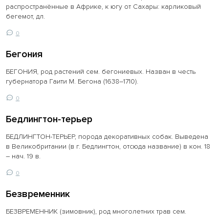
распространённые в Африке, к югу от Сахары: карликовый
бегемот, дл.
0
Бегония
БЕГОНИЯ, род растений сем. бегониевых. Назван в честь
губернатора Гаити М. Бегона (1638–1710).
0
Бедлингтон-терьер
БЕДЛИНГТОН-ТЕРЬЕР, порода декоративных собак. Выведена
в Великобритании (в г. Бедлингтон, отсюда название) в кон. 18
– нач. 19 в.
0
Безвременник
БЕЗВРЕМЕННИК (зимовник), род многолетних трав сем.