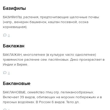
Базифилы
БАЗИФИЛЫ, растения, предпочитающие щелочные почвы
(напр., венерин башмачок, каштан посевной, осока
корневищная).
0
Баклажан
БАКЛАЖАН, многолетнее (в культуре часто однолетнее)
травянистое растение сем. паслёновых. Дико произрастает в
Индии и Бирме.
0
Баклановые
БАКЛАНОВЫЕ, семейство птиц отр. пеликанообразных.
Включает 39 видов, обитающих на морских побережьях и в
пресных водоёмах. В России 6 видов. Тело дл.