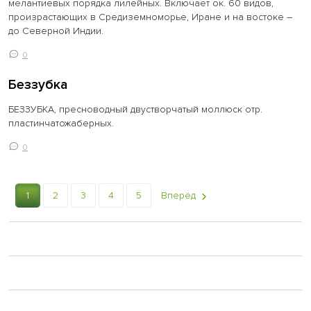
мелантиевых порядка лилейных. Включает ок. 60 видов,
произрастающих в Средиземноморье, Иране и на востоке –
до Северной Индии.
0
Беззубка
БЕЗЗУБКА, пресноводный двустворчатый моллюск отр.
пластинчатожаберных.
0
1
2
3
4
5
Вперёд