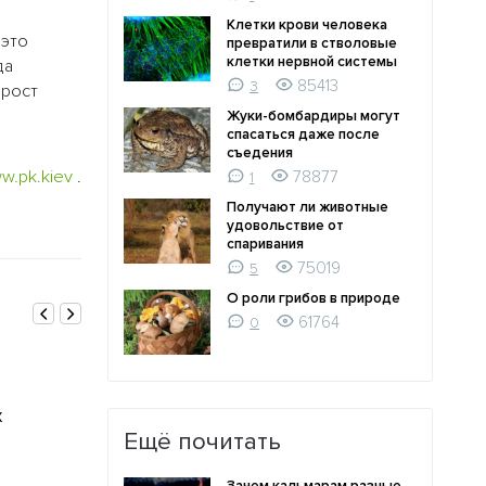
Клетки крови человека
 это
превратили в стволовые
клетки нервной системы
да
85413
3
 рост
Жуки-бомбардиры могут
спасаться даже после
съедения
w.pk.kiev
.
78877
1
Получают ли животные
удовольствие от
спаривания
75019
5
О роли грибов в природе
61764
0
21.11.2006
21.11.2006
Медики внесли клюкву в
Содержащийс
х
список самых полезных
белок обезбо
продуктов питания
раз лучше м
Ещё почитать
0
0