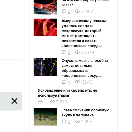
Зачем кальмарам разные
глаза?
24267
0
Американским ученным
удалось создать
микропаука, который
может доставлять
лекарства и латать
кровеносные сосуды.
20579
0
Опухоль мозга способна
самостоятельно
образовывать
кровеносные сосуды
13940
0
Ясновидение или как видеть, не
используя глаза?
13829
1
Глаза сблизили слоновую
акулу и человека
12395
0