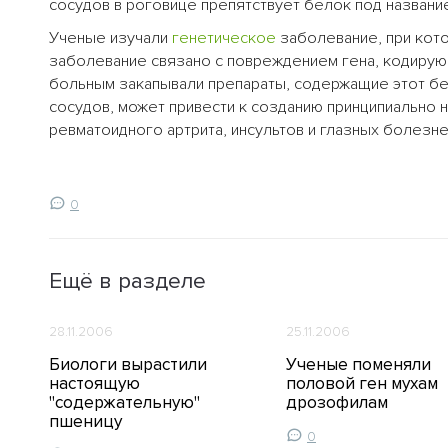
сосудов в роговице препятствует белок под названи
Ученые изучали
генетическое
заболевание, при кот
заболевание связано с повреждением гена, кодирую
больным закапывали препараты, содержащие этот бе
сосудов, может привести к созданию принципиально
ревматоидного артрита, инсультов и глазных болезне
0
Ещё в разделе
28.11.2006
25.11.2006
Биологи вырастили
Ученые поменяли
настоящую
половой ген мухам
"содержательную"
дрозофилам
пшеницу
0