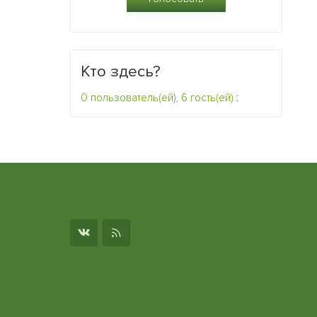
Кто здесь?
0 пользователь(ей), 6 гость(ей)
:
о