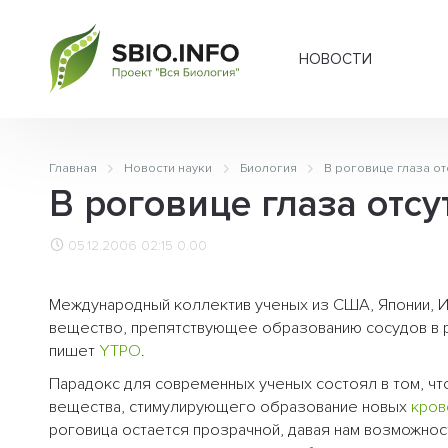
НОВОСТИ
Главная
Новости науки
Биология
В роговице глаза от
В роговице глаза отс
05.12.2006 02:15
0.00
Международный коллектив ученых из США, Японии, И
вещество, препятствующее образованию сосудов в р
пишет
YTPО
.
Парадокс для современных ученых состоял в том, чт
вещества, стимулирующего образование новых
кров
роговица остается прозрачной, давая нам возможнос