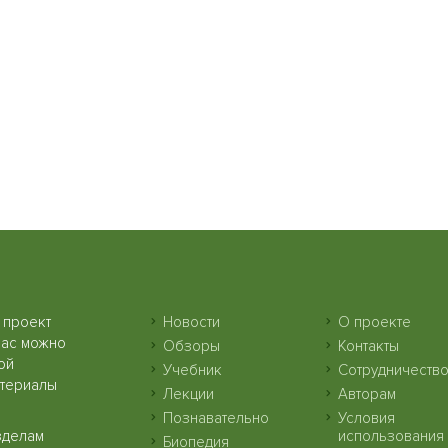
 проект
Новости
О проекте
нас можно
Обзоры
Контакты
ой
Учебник
Сотрудничеств
атериалы
Лекции
Авторам
Познавательно
Условия
зделам
использования
Биопедия