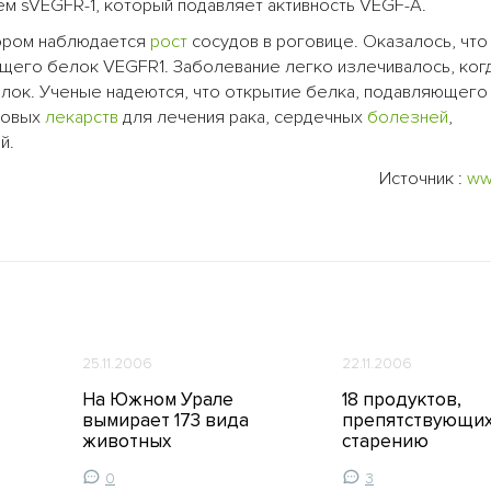
ем sVEGFR-1, который подавляет активность VEGF-A.
ором наблюдается
рост
сосудов в роговице. Оказалось, что
щего белок VEGFR1. Заболевание легко излечивалось, ког
лок. Ученые надеются, что открытие белка, подавляющего
 новых
лекарств
для лечения рака, сердечных
болезней
,
й.
Источник :
ww
25.11.2006
22.11.2006
На Южном Урале
18 продуктов,
вымирает 173 вида
препятствующи
животных
старению
0
3