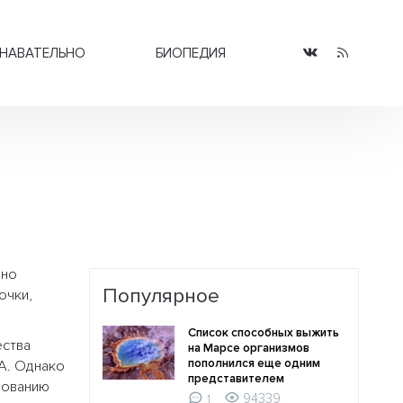
НАВАТЕЛЬНО
БИОПЕДИЯ
ено
Популярное
очки,
Список способных выжить
ества
на Марсе организмов
пополнился еще одним
A. Однако
представителем
зованию
94339
1