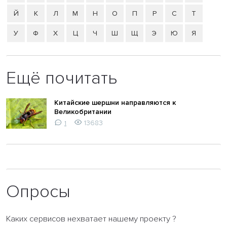
Й
К
Л
М
Н
О
П
Р
С
Т
У
Ф
Х
Ц
Ч
Ш
Щ
Э
Ю
Я
Ещё почитать
Китайские шершни направляются к
Великобритании
13683
1
Опросы
Каких сервисов нехватает нашему проекту ?