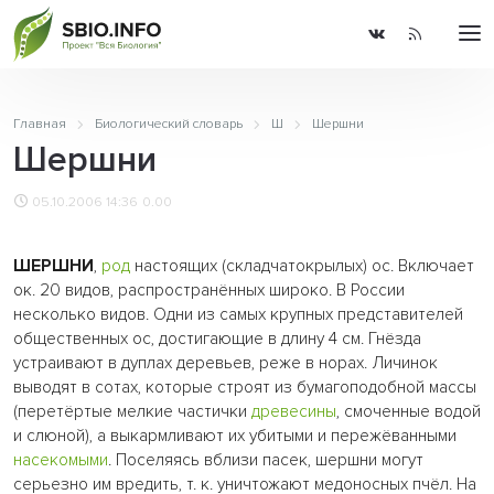
Главная
Биологический словарь
Ш
Шершни
Шершни
05.10.2006 14:36
0.00
ШЕРШНИ
,
род
настоящих (складчатокрылых) ос. Включает
ок. 20 видов, распространённых широко. В России
несколько видов. Одни из самых крупных представителей
общественных ос, достигающие в длину 4 см. Гнёзда
устраивают в дуплах деревьев, реже в норах. Личинок
выводят в сотах, которые строят из бумагоподобной массы
(перетёртые мелкие частички
древесины
, смоченные водой
и слюной), а выкармливают их убитыми и пережёванными
насекомыми
. Поселяясь вблизи пасек, шершни могут
серьезно им вредить, т. к. уничтожают медоносных пчёл. На