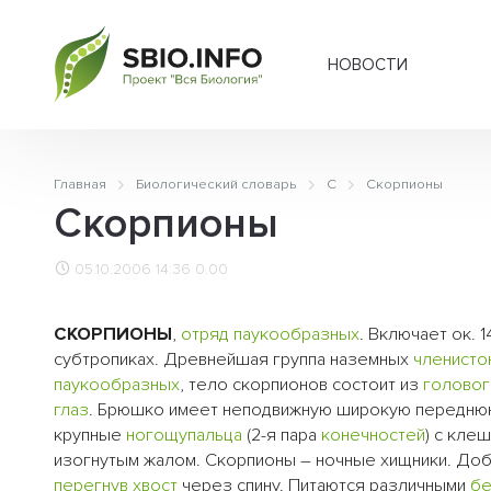
НОВОСТИ
Главная
Биологический словарь
С
Скорпионы
Скорпионы
05.10.2006 14:36
0.00
СКОРПИОНЫ
,
отряд
паукообразных
. Включает ок. 
субтропиках. Древнейшая группа наземных
членисто
паукообразных
, тело скорпионов состоит из
головог
глаз
. Брюшко имеет неподвижную широкую переднюю 
крупные
ногощупальца
(2-я пара
конечностей
) с кле
изогнутым жалом. Скорпионы – ночные хищники. Доб
перегнув
хвост
через спину. Питаются различными
бе