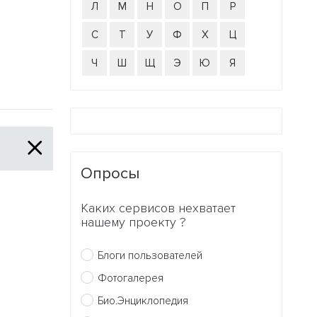
Л
М
Н
О
П
Р
С
Т
У
Ф
Х
Ц
Ч
Ш
Щ
Э
Ю
Я
Опросы
Каких сервисов нехватает
нашему проекту ?
Блоги пользователей
Фотогалерея
Био.Энциклопедия