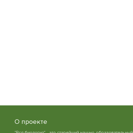
О проекте
"Вся биология" - это старейший научно-образовательный