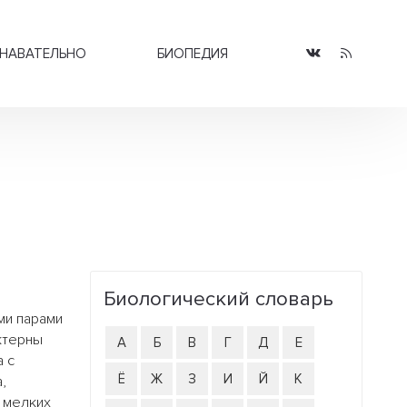
НАВАТЕЛЬНО
БИОПЕДИЯ
и
Биологический словарь
ми парами
ктерны
А
Б
В
Г
Д
Е
 с
Ё
Ж
З
И
Й
К
,
а мелких