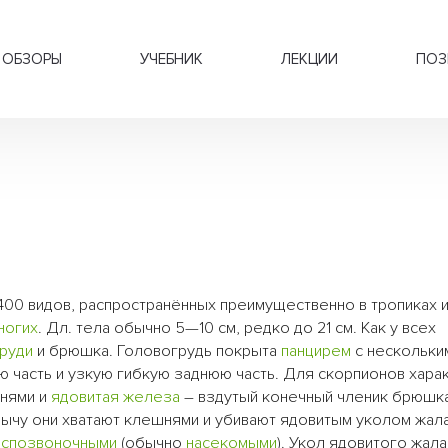
ОБЗОРЫ
УЧЕБНИК
ЛЕКЦИИ
ПОЗ
1400 видов, распространённых преимущественно в тропиках 
ногих
. Дл. тела обычно 5—10 см, редко до 21 см. Как у всех
руди
и брюшка. Головогрудь покрыта
панцирем
с нескольки
часть и узкую гибкую заднюю часть. Для скорпионов хара
шнями и
ядовитая железа
– вздутый конечный членик брюшка
ычу они хватают клешнями и убивают ядовитым уколом жала
спозвоночными
(обычно
насекомыми
). Укол ядовитого жал