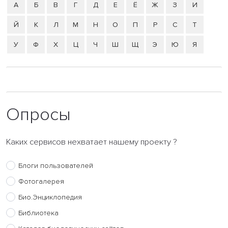
А
Б
В
Г
Д
Е
Ё
Ж
З
И
Й
К
Л
М
Н
О
П
Р
С
Т
У
Ф
Х
Ц
Ч
Ш
Щ
Э
Ю
Я
Опросы
Каких сервисов нехватает нашему проекту ?
Блоги пользователей
Фотогалерея
Био.Энциклопедия
Библиотека