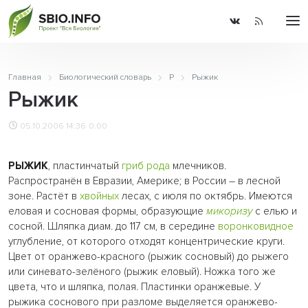
Главная
Биологический словарь
Р
Рыжик
Рыжик
05.10.2006 14:36
0.00
РЫЖИК
, пластинчатый
гриб
рода
млечников.
Распространён в Евразии, Америке; в России – в лесной
зоне. Растёт в
хвойных
лесах, с июля по октябрь. Имеются
еловая и сосновая формы, образующие
микоризу
с елью и
сосной. Шляпка диам. до 117 см, в середине
воронковидное
углубление, от которого отходят концентрические круги.
Цвет от оранжево-красного (рыжик сосновый) до рыжего
или синевато-зелёного (рыжик еловый). Ножка того же
цвета, что и шляпка, полая. Пластинки оранжевые. У
рыжика соснового при разломе выделяется оранжево-