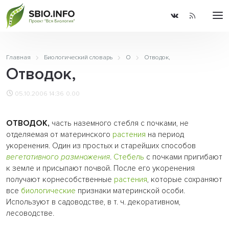
Главная
Биологический словарь
О
Отводок,
Отводок,
05.10.2006 14:36
0.00
ОТВОДОК,
часть наземного стебля с почками, не
отделяемая от материнского
растения
на период
укоренения. Один из простых и старейших способов
вегетативного размножения
.
Стебель
с почками пригибают
к земле и присыпают почвой. После его укоренения
получают корнесобственные
растения
, которые сохраняют
все
биологические
признаки материнской особи.
Используют в садоводстве, в т. ч. декоративном,
лесоводстве.