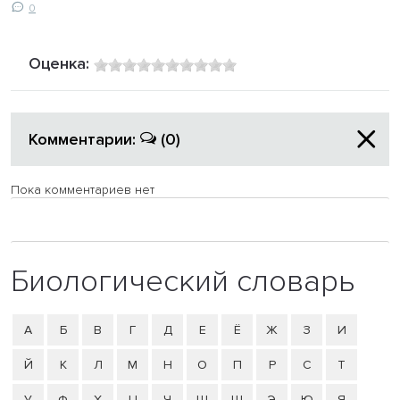
0
Оценка:
Комментарии:
(0)
Пока комментариев нет
Биологический словарь
А
Б
В
Г
Д
Е
Ё
Ж
З
И
Й
К
Л
М
Н
О
П
Р
С
Т
У
Ф
Х
Ц
Ч
Ш
Щ
Э
Ю
Я