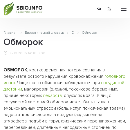
Главная
Биологический словарь
О
Обморок
Обморок
05.10.2006 14:36
0.00
ОБМОРОК
, кратковременная потеря сознания в
результате острого нарушения кровоснабжения
головного
мозга
. Чаще всего обмороки наблюдаются при
сосудистой
дистонии
, малокровии (
анемии
), токсикозе беременных,
приёме некоторых
лекарств
, опухолях мозга. У лиц с
сосудистой дистонией обморок может быть вызван
эмоциональным стрессом (боль, испуг, психическая травма),
недостатком кислорода в воздухе (задымлённая
атмосфера, подъём в гору), физическим перенапряжением,
перегреванием, длительным неподвижным стоянием по