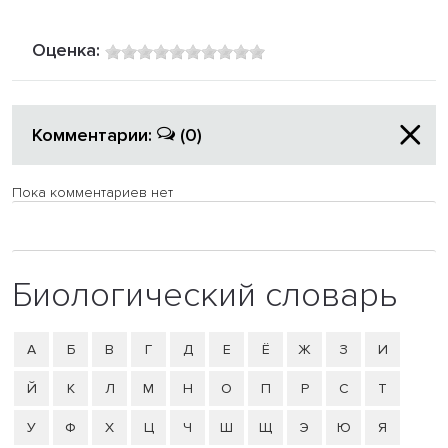
Оценка:
Комментарии:
(0)
Пока комментариев нет
Биологический словарь
А
Б
В
Г
Д
Е
Ё
Ж
З
И
Й
К
Л
М
Н
О
П
Р
С
Т
У
Ф
Х
Ц
Ч
Ш
Щ
Э
Ю
Я