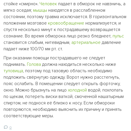
стойке «смирно».
Человек
падает в обморок не навзничь, а
мягко оседая;
мышцы
находятся в расслабленном
состоянии, поэтому травма исключается. В горизонтальном
положении мозговое
кровообращение
нормализуется, и
спустя несколько минут к пострадавшему возвращается
сознание. Во время обморока лицо резко бледнеет,
пульс
становится слабым, нитевидным,
артериальное
давление
падает ниже 100/70 мм рт. ст.
При оказании помощи пострадавшего не следует
поднимать.
Голова
должна находиться несколько ниже
туловища
, поэтому под тазовую область необходимо
подложить свёрнутую одежду. Ворот нужно расстегнуть,
пояс ослабить. В помещении следует открыть форточку,
окно. Можно брызнуть на лицо
холодной
водой, похлопать
по щекам, потереть виски ваткой, смоченной нашатырным
спиртом, не поднося её близко к носу. Если обмороки
повторяются, необходимо выяснить их причину и принять
соответствующие меры.
0