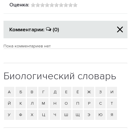
Оценка:
Комментарии:
(0)
Пока комментариев нет
Биологический словарь
А
Б
В
Г
Д
Е
Ё
Ж
З
И
Й
К
Л
М
Н
О
П
Р
С
Т
У
Ф
Х
Ц
Ч
Ш
Щ
Э
Ю
Я