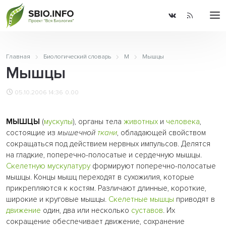
Главная
Биологический словарь
М
Мышцы
Мышцы
05.10.2006 14:36
0.00
МЫШЦЫ
(
мускулы
), органы тела
животных
и
человека
,
состоящие из
мышечной
ткани
, обладающей свойством
сокращаться под действием нервных импульсов. Делятся
на гладкие, поперечно-полосатые и сердечную мышцы.
Скелетную
мускулатуру
формируют поперечно-полосатые
мышцы. Концы мышц переходят в сухожилия, которые
прикрепляются к костям. Различают длинные, короткие,
широкие и круговые мышцы.
Скелетные мышцы
приводят в
движение
один, два или несколько
суставов
. Их
сокращение обеспечивает движение, сохранение