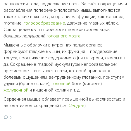
равновесия тела, поддержание позы. За счёт сокращения и
расслабления поперечно-полосатых мышц выполняются
также такие важные для организма функции, как жевание,
глотание,
голосообразование
, движение глазных яблок.
Сокращение мышц происходит под контролем
коры
больших полушарий
головного мозга
.
Мышечные оболочки внутренних полых органов
формируют гладкие мышцы, их функция – поддержание
тонуса, продвижение содержимого (пищи, крови, лимфы и т.
д.). Сокращение гладкой мускулатуры непроизвольное;
чрезмерное – вызывает спазм, который приводит к
болевым ощущениям, за-труднённому глотанию, приступам
удушья (бронхо-спазм),
головной
боли (мигрень),
желудочной
и кишечной колики и т. д.
Сердечная мышца обладает повышенной выносливостью и
автоматизмом сокращений (см.
Сердце
).
0