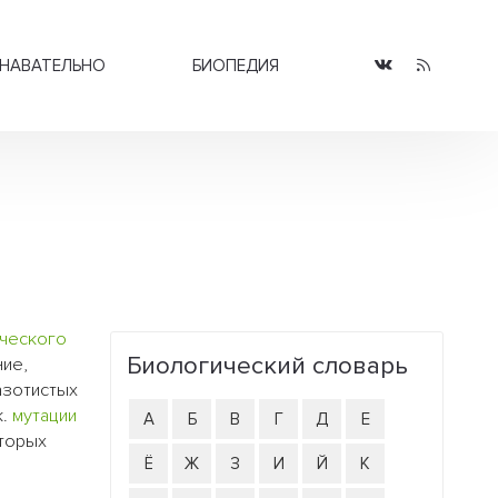
НАВАТЕЛЬНО
БИОПЕДИЯ
ического
Биологический словарь
ние,
азотистых
к.
мутации
А
Б
В
Г
Д
Е
оторых
Ё
Ж
З
И
Й
К