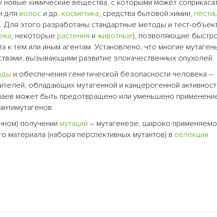
му новые химические вещества, с которыми может соприкаса
и для
волос
и др.
косметика
, средства бытовой химии,
пести
ть. Для этого разработаны стандартные методы и тест-объек
ека
, некоторые
растения
и
животные
), позволяющие быстр
а к тем или иным агентам. Установлено, что многие мутаген
ествами, вызывающими развитие злокачественных опухолей.
оды
и обеспечения генетической безопасности человека –
телей, обладающих мутагенной и канцерогенной активност
учаев может быть предотвращено или уменьшено применени
антимутагенов.
анном) получении
мутаций
– мутагенезе, широко применяемо
го материала (набора перспективных мутантов) в
селекции