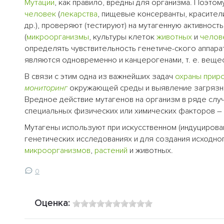
Мутации
, как правило, вредны для организма. Поэто
человек
(
лекарства
, пищевые консерванты, красител
др.), проверяют (тестируют) на мутагенную активнос
(
микроорганизмы
, культуры клеток
животных
и
челов
определять чувствительность генетиче-ского аппарат
являются одновременно и канцерогенами, т. е. вещ
В связи с этим одна из важнейших задач
охраны прир
мониторинг
окружающей среды и выявление загрязни
Вредное действие мутагенов на организм в ряде сл
специальных физических или химических факторов – 
Мутагены используют при искусственном (индуциров
генетических исследованиях и для создания исходно
микроорганизмов
,
растений
и животных.
0
Оценка: