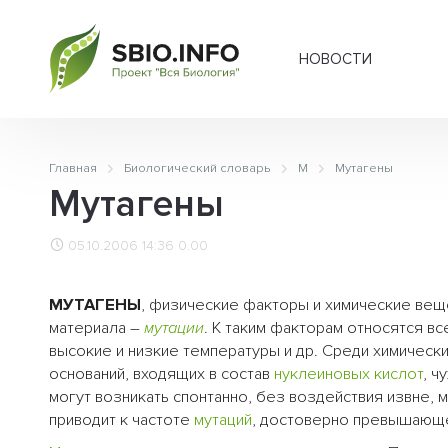
НОВОСТИ
Главная
Биологический словарь
М
Мутагены
Мутагены
05.10.2006 14:36
0.00
МУТАГЕНЫ
, физические факторы и химические ве
материала –
мутации
. К таким факторам относятся в
высокие и низкие температуры и др. Среди химическ
оснований, входящих в состав
нуклеиновых кислот
, ч
могут возникать спонтанно, без воздействия извне, 
приводит к частоте
мутаций
, достоверно превышающе