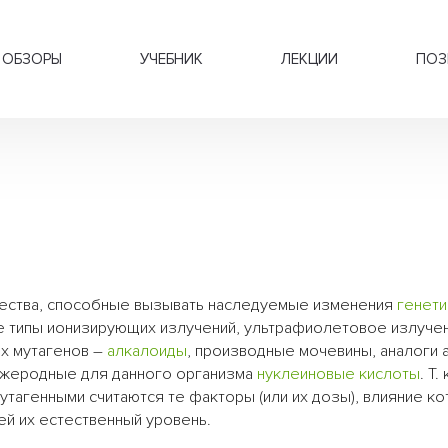
ОБЗОРЫ
УЧЕБНИК
ЛЕКЦИИ
ПОЗ
щества, способные вызывать наследуемые изменения
генет
се типы ионизирующих излучений, ультрафиолетовое излуче
их мутагенов –
алкалоиды
, производные мочевины, аналоги 
ужеродные для данного организма
нуклеиновые кислоты
. Т. 
мутагенными считаются те факторы (или их дозы), влияние к
й их естественный уровень.