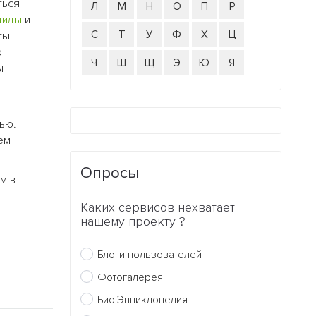
ться
Л
М
Н
О
П
Р
циды
и
С
Т
У
Ф
Х
Ц
ты
о
Ч
Ш
Щ
Э
Ю
Я
ы
ью.
ем
Опросы
м в
Каких сервисов нехватает
нашему проекту ?
Блоги пользователей
Фотогалерея
Био.Энциклопедия