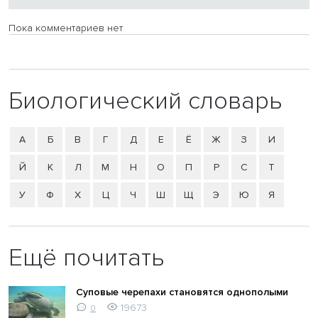
Пока комментариев нет
Биологический словарь
А
Б
В
Г
Д
Е
Ё
Ж
З
И
Й
К
Л
М
Н
О
П
Р
С
Т
У
Ф
Х
Ц
Ч
Ш
Щ
Э
Ю
Я
Ещё почитать
Суповые черепахи становятся однополыми
19673
0