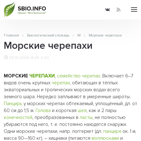
Главная
Биологический словарь
М
Морские черепахи
Морские черепахи
05.10.2006 14:36
0.00
МОРСКИЕ
ЧЕРЕПАХИ
,
семейство
черепах
. Включает 6–7
видов очень крупных
черепах
, обитающих в тёплых
экваториальных и тропических морских водах всего
земного шара. Нередко заплывают в умеренные широты.
Панцирь
у морских черепах обтекаемый, уплощённый, дл. от
60 см до 1,5 м.
Голова
и короткая
шея
, как и 2 пары
конечностей
, преобразованных в
ласты
, не полностью
убираются под него, т. е. постоянно находятся снаружи.
Одни морские черепахи, напр. логгерхет (дл.
панциря
ок. 1 м,
масса 90—160 кг), – хищники (питаются
моллюсками
и