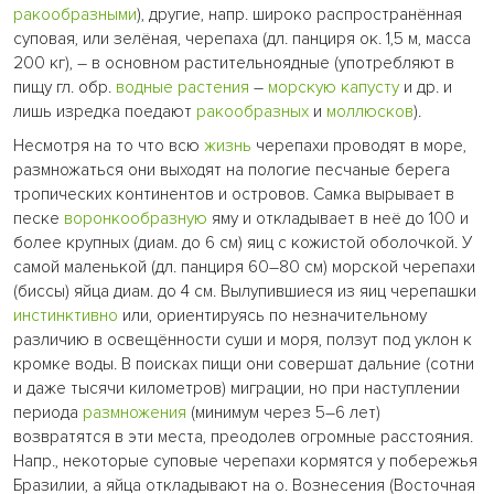
ракообразными
), другие, напр. широко распространённая
суповая, или зелёная, черепаха (дл. панциря ок. 1,5 м, масса
200 кг), – в основном растительноядные (употребляют в
пищу гл. обр.
водные растения
–
морскую капусту
и др. и
лишь изредка поедают
ракообразных
и
моллюсков
).
Несмотря на то что всю
жизнь
черепахи проводят в море,
размножаться они выходят на пологие песчаные берега
тропических континентов и островов. Самка вырывает в
песке
воронкообразную
яму и откладывает в неё до 100 и
более крупных (диам. до 6 см) яиц с кожистой оболочкой. У
самой маленькой (дл. панциря 60–80 см) морской черепахи
(биссы) яйца диам. до 4 см. Вылупившиеся из яиц черепашки
инстинктивно
или, ориентируясь по незначительному
различию в освещённости суши и моря, ползут под уклон к
кромке воды. В поисках пищи они совершат дальние (сотни
и даже тысячи километров) миграции, но при наступлении
периода
размножения
(минимум через 5–6 лет)
возвратятся в эти места, преодолев огромные расстояния.
Напр., некоторые суповые черепахи кормятся у побережья
Бразилии, а яйца откладывают на о. Вознесения (Восточная