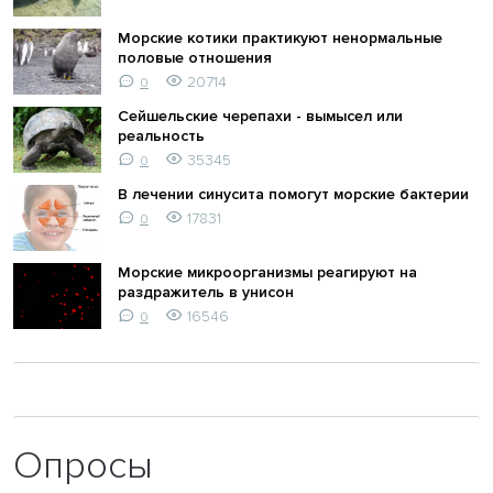
Морские котики практикуют ненормальные
половые отношения
20714
0
Сейшельские черепахи - вымысел или
реальность
35345
0
В лечении синусита помогут морские бактерии
17831
0
Морские микроорганизмы реагируют на
раздражитель в унисон
16546
0
Опросы