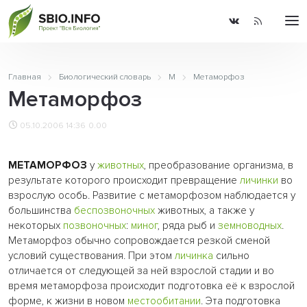
Главная
Биологический словарь
М
Метаморфоз
Метаморфоз
05.10.2006 14:36
0.00
МЕТАМОРФОЗ
у
животных
, преобразование организма, в
результате которого происходит превращение
личинки
во
взрослую особь. Развитие с метаморфозом наблюдается у
большинства
беспозвоночных
животных, а также у
некоторых
позвоночных
:
миног
, ряда рыб и
земноводных
.
Метаморфоз обычно сопровождается резкой сменой
условий существования. При этом
личинка
сильно
отличается от следующей за ней взрослой стадии и во
время метаморфоза происходит подготовка её к взрослой
форме, к жизни в новом
местообитании
. Эта подготовка