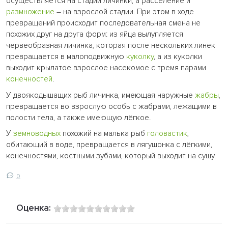
осуществляется на стадии личинки, а расселение и
размножение
– на взрослой стадии. При этом в ходе
превращений происходит последовательная смена не
похожих друг на друга форм: из яйца вылупляется
червеобразная личинка, которая после нескольких линек
превращается в малоподвижную
куколку
, а из куколки
выходит крылатое взрослое насекомое с тремя парами
конечностей
.
У двоякодышащих рыб личинка, имеющая наружные
жабры
,
превращается во взрослую особь с жабрами, лежащими в
полости тела, а также имеющую лёгкое.
У
земноводных
похожий на малька рыб
головастик
,
обитающий в воде, превращается в лягушонка с лёгкими,
конечностями, костными зубами, который выходит на сушу.
0
Оценка: