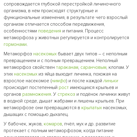
сопровождается глубокой перестройкой личиночного
организма, в нём происходят структурные и
функциональные изменения, в результате чего взрослый
организм отличается способом передвижения,
особенностями
поведения
и питания. Процесс
метаморфоза у животных регулируется и контролируется
гормонами
.
Метаморфоз
насекомых
бывает двух типов – с неполным
превращением и с полным превращением. Неполный
метаморфоз свойствен
тараканам
,
саранчовым
, клопам. У
этих
насекомых
из яйца выходит личинка, похожая на
взрослое насекомое (
нимфа
) и после каждой
линьки
происходит постепенный
рост
имеющихся крыльев и
органов
размножения
. У
стрекоз
и подёнок личинки живут
в водной среде, дышат жабрами и лишены крыльев. При
метаморфозе они превращаются в
крылатых
насекомых,
дышащих с помощью дыхалец.
У бабочек, жуков,
комаров
, пчёл, мух и др. развитие
протекает с полным метаморфозом, когда питание