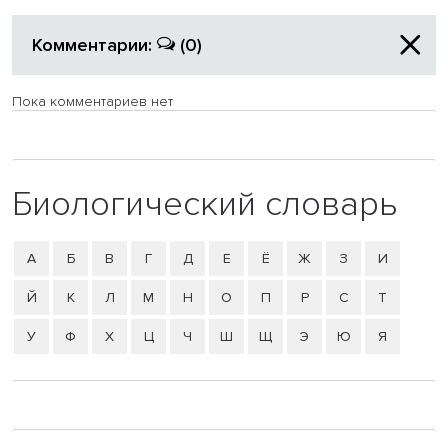
Комментарии:
(0)
Пока комментариев нет
Биологический словарь
А
Б
В
Г
Д
Е
Ё
Ж
З
И
Й
К
Л
М
Н
О
П
Р
С
Т
У
Ф
Х
Ц
Ч
Ш
Щ
Э
Ю
Я