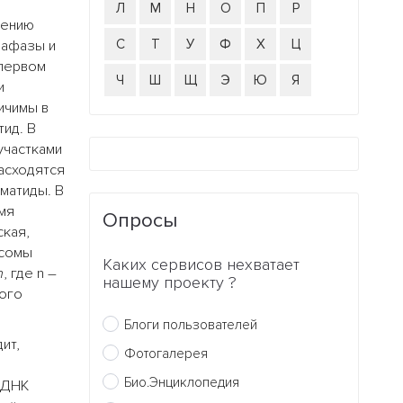
Л
М
Н
О
П
Р
лению
С
Т
У
Ф
Х
Ц
нафазы и
 первом
Ч
Ш
Щ
Э
Ю
Я
и
ичимы в
тид. В
участками
асходятся
матиды. В
мя
Опросы
ская,
осомы
Каких сервисов нехватает
n
, где n –
нашему проекту ?
ого
Блоги пользователей
ит,
Фотогалерея
Био.Энциклопедия
 ДНК