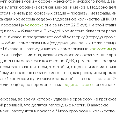
рупп организмов и у особей женского и мужского пола. Два
й клетки обозначаются как мейоз I и мейоз II. Подобно де
 состоят из четырёх основных стадий – профазы, метафазы, а
 каждая хромосома содержит удвоенное количество ДНК. В
профаза I (у
человека
она занимает 22,5 сут). На этой стади
) в пары – биваленты. В каждой хромосоме бивалента разл
 т. е. бивалент представляет собой четвёрку (тетраду) хрома
 – обмен гомологичными (содержащими одни и те же гены) 
зе I биваленты разъединяются и гомологичные
хромосомы
р
ие от анафазы митоза, каждая хромосома сохраняет две хро
удвоенным остаётся и количество ДНК, представленное дву
сом заключается в том, что любая, отцовская или материн
бому из полюсов независимо от того, как расходятся хром
таний хромосом в дочерних клетках обычно очень велико: 2
исходит ещё одно перемешивание
родительского
генетическ
терфазы, во время которой удвоение хромосом не происход
й разницей, что делятся гаплоидные клетки. В анафа-зе II
мами, расходятся к полюсам. Число хромосом и количество