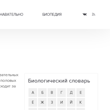
НАВАТЕЛЬНО
БИОПЕДИЯ
овательных
Биологический словарь
половых
сходит за
А
Б
В
Г
Д
Е
Ё
Ж
З
И
Й
К