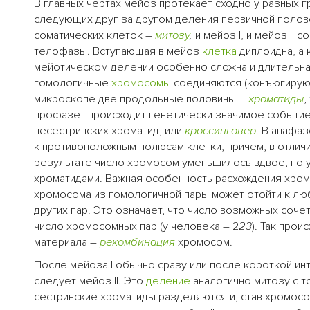
В главных чертах мейоз протекает сходно у разных г
следующих друг за другом деления первичной полово
соматических клеток –
митозу
,
и мейоз I, и мейоз II
телофазы. Вступающая в мейоз
клетка
диплоидна, а
мейотическом делении особенно сложна и длительна 
гомологичные
хромосомы
соединяются (конъюгируют
микроскопе две продольные половины –
хроматиды
,
профазе I происходит генетически значимое событие
несестринских хроматид, или
кроссинговер
. В анафа
к противоположным полюсам клетки, причем, в отлич
результате число хромосом уменьшилось вдвое, но 
хроматидами. Важная особенность расхождения хромо
хромосома из гомологичной пары может отойти к лю
других пар. Это означает, что число возможных соче
число хромосомных пар (у человека – 2
23
). Так про
материала –
рекомбинация
хромосом.
После мейоза I обычно сразу или после короткой ин
следует мейоз II. Это
деление
аналогично митозу с то
сестринские хроматиды разделяются и, став хромосо