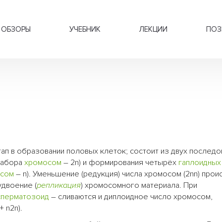
ОБЗОРЫ
УЧЕБНИК
ЛЕКЦИИ
ПОЗ
тап в образовании половых клеток; состоит из двух послед
набора
хромосом
– 2n) и формирования четырёх
гаплоидных
сом
– n). Уменьшение (редукция) числа хромосом (2nn) прои
удвоение (
репликация
) хромосомного материала. При
сперматозоид
– сливаются и диплоидное число хромосом,
 n2n).