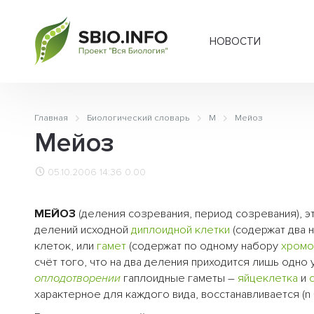
НОВОСТИ
Главная
Биологический словарь
М
Мейоз
Мейоз
05.10.2006 14:36
0.00
МЕЙОЗ
(деления созревания, период созревания), э
делений исходной
диплоидной
клетки
(содержат два 
клеток, или
гамет
(содержат по одному набору
хромо
счёт того, что на два деления приходится лишь одно 
оплодотворении
гаплоидные гаметы –
яйцеклетка
и
характерное для каждого вида, восстанавливается (n +