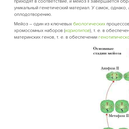
приходят в соответствие, и мейоз II завершается об
уникальный генетический материал. У самок, однако,
оплодотворению.
Мейоз – один из ключевых
биологических
процессов.
хромосомных наборов (
кариотипов
), т. е. в обеспеч
материнских генов, т. е. в обеспечении
генотипическ