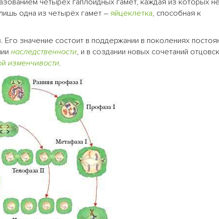
разованием четырёх гаплоидных гамет, каждая из которых н
 лишь одна из четырёх гамет –
яйцеклетка
, способная к
 Его значение состоит в поддержании в поколениях постоя
ении
наследственности
, и в создании новых сочетаний отцовск
ой
изменчивости
.