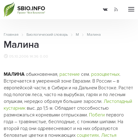
Главная
Биологический словарь
М
Малина
Малина
05.10.2006 14:36
0.00
МАЛИНА
обыкновенная,
растение
сем.
розоцветных
.
Встречается в умеренной зоне Евразии. В России – в
европейской части, в Сибири и на Дальнем Востоке. Растёт
под пологом леса, часто на вырубках, гарях и по лесным
опушкам, нередко образуя большие заросли.
Листопадный
кустарник
выс. до 1,5 м. Обладает способностью
размножаться корневыми отпрысками.
Побеги
первого
года – травянистые, бесплодные, с тонкими шипами. На
второй год они одревесневают и на них образуются
беловатые цветки в поникающих
соцветиях
.
Листья