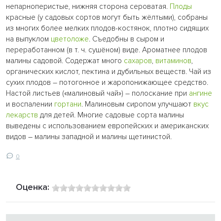
непарноперистые, нижняя сторона сероватая.
Плоды
красные (у садовых сортов могут быть жёлтыми), собраны
из многих более мелких плодов-костянок, плотно сидящих
на выпуклом
цветоложе
. Съедобны в сыром и
переработанном (в т. ч. сушёном) виде. Ароматнее плодов
малины садовой. Содержат много
сахаров
,
витаминов
,
органических кислот, пектина и дубильных веществ. Чай из
сухих плодов – потогонное и жаропонижающее средство.
Настой листьев («малиновый чай») – полоскание при
ангине
и воспалении
гортани
. Малиновым сиропом улучшают
вкус
лекарств
для детей. Многие садовые сорта малины
выведены с использованием европейских и американских
видов – малины западной и малины щетинистой.
0
Оценка: