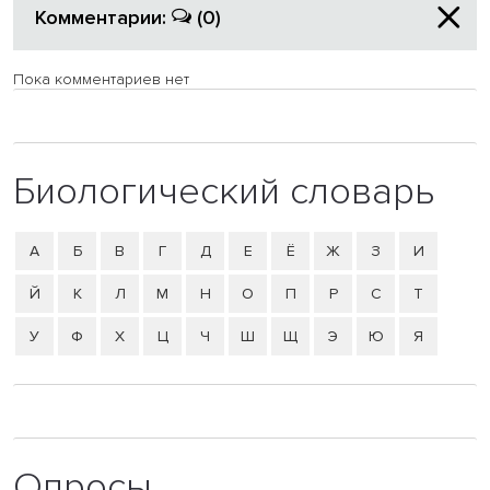
Комментарии:
(0)
Пока комментариев нет
Биологический словарь
А
Б
В
Г
Д
Е
Ё
Ж
З
И
Й
К
Л
М
Н
О
П
Р
С
Т
У
Ф
Х
Ц
Ч
Ш
Щ
Э
Ю
Я
Опросы