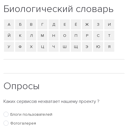
Биологический словарь
А
Б
В
Г
Д
Е
Ё
Ж
З
И
Й
К
Л
М
Н
О
П
Р
С
Т
У
Ф
Х
Ц
Ч
Ш
Щ
Э
Ю
Я
Опросы
Каких сервисов нехватает нашему проекту ?
Блоги пользователей
Фотогалерея