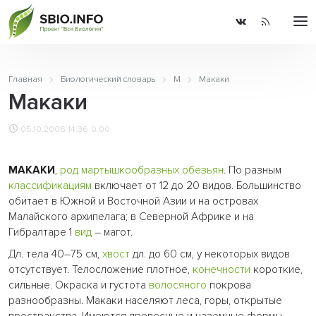
Главная
Биологический словарь
М
Макаки
Макаки
05.10.2006 14:36
0.00
МАКАКИ
,
род
мартышкообразных
обезьян
. По разным
классификациям
включает от 12 до 20 видов. Большинство
обитает в Южной и Восточной Азии и на островах
Малайского архипелага; в Северной Африке и на
Гибралтаре 1
вид
– магот.
Дл. тела 40–75 см,
хвост
дл. до 60 см, у некоторых видов
отсутствует. Телосложение плотное,
конечности
короткие,
сильные. Окраска и густота
волосяного
покрова
разнообразны. Макаки населяют леса, горы, открытые