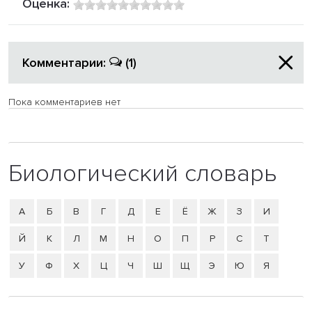
Оценка:
Комментарии:
(1)
Пока комментариев нет
Биологический словарь
А
Б
В
Г
Д
Е
Ё
Ж
З
И
Й
К
Л
М
Н
О
П
Р
С
Т
У
Ф
Х
Ц
Ч
Ш
Щ
Э
Ю
Я