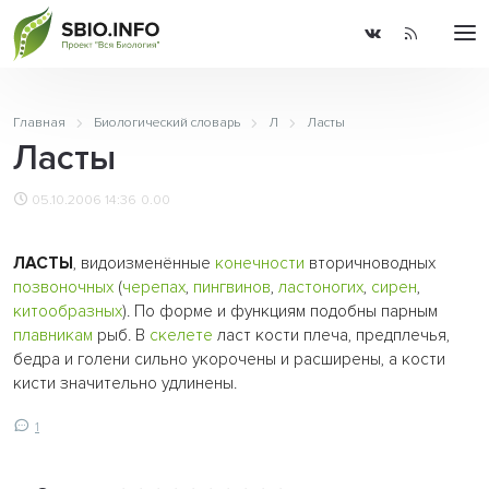
Главная
Биологический словарь
Л
Ласты
Ласты
05.10.2006 14:36
0.00
ЛАСТЫ
, видоизменённые
конечности
вторичноводных
позвоночных
(
черепах
,
пингвинов
,
ластоногих
,
сирен
,
китообразных
). По форме и функциям подобны парным
плавникам
рыб. В
скелете
ласт кости плеча, предплечья,
бедра и голени сильно укорочены и расширены, а кости
кисти значительно удлинены.
1