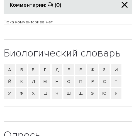
Комментарии:
(0)
Пока комментариев нет
Биологический словарь
А
Б
В
Г
Д
Е
Ё
Ж
З
И
Й
К
Л
М
Н
О
П
Р
С
Т
У
Ф
Х
Ц
Ч
Ш
Щ
Э
Ю
Я
Опросы