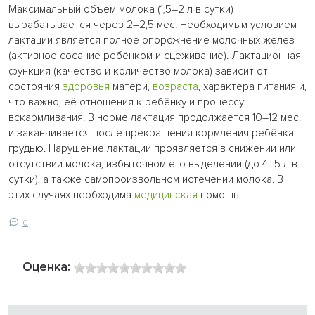
Максимальный объём молока (1,5–2 л в сутки)
вырабатывается через 2–2,5 мес. Необходимым условием
лактации является полное опорожнение молочных желёз
(активное сосание ребёнком и сцеживание). Лактационная
функция (качество и количество молока) зависит от
состояния
здоровья
матери,
возраста
, характера питания и,
что важно, её отношения к ребёнку и процессу
вскармливания. В норме лактация продолжается 10–12 мес.
и заканчивается после прекращения кормления ребёнка
грудью. Нарушение лактации проявляется в снижении или
отсутствии молока, избыточном его выделении (до 4–5 л в
сутки), а также самопроизвольном истечении молока. В
этих случаях необходима
медицинская
помощь.
0
Оценка: