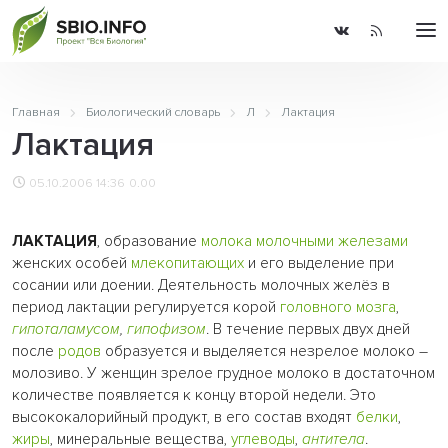
Главная
Биологический словарь
Л
Лактация
Лактация
05.10.2006 14:36
0.00
ЛАКТАЦИЯ
, образование
молока
молочными железами
женских особей
млекопитающих
и его выделение при
сосании или доении. Деятельность молочных желёз в
период лактации регулируется корой
головного мозга
,
гипоталамусом
,
гипофизом
. В течение первых двух дней
после
родов
образуется и выделяется незрелое молоко –
молозиво. У женщин зрелое грудное молоко в достаточном
количестве появляется к концу второй недели. Это
высококалорийный продукт, в его состав входят
белки
,
жиры
, минеральные вещества,
углеводы
,
антитела
.