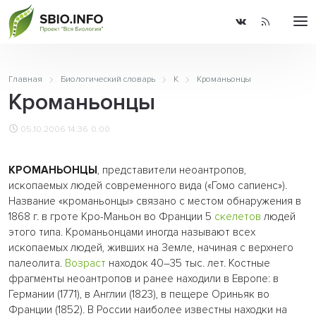
Главная
Биологический словарь
К
Кроманьонцы
Кроманьонцы
05.10.2006 14:36
0.00
КРОМАНЬОНЦЫ
, представители неоантропов,
ископаемых людей современного вида («Гомо сапиенс»).
Название «кроманьонцы» связано с местом обнаружения в
1868 г. в гроте Кро-Маньон во Франции 5
скелетов
людей
этого типа. Кроманьонцами иногда называют всех
ископаемых людей, живших на Земле, начиная с верхнего
палеолита.
Возраст
находок 40–35 тыс. лет. Костные
фрагменты неоантропов и ранее находили в Европе: в
Германии (1771), в Англии (1823), в пещере Ориньяк во
Франции (1852). В России наиболее известны находки на