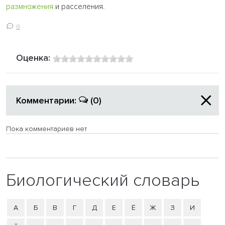
размножения
и расселения.
0
Оценка:
Комментарии:
(0)
Пока комментариев нет
Биологический словарь
А
Б
В
Г
Д
Е
Ё
Ж
З
И