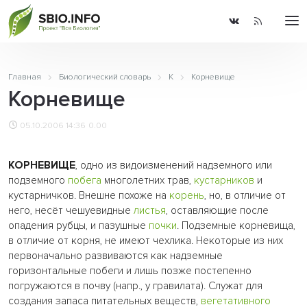
Главная
Биологический словарь
К
Корневище
Корневище
05.10.2006 14:36
0.00
КОРНЕВИЩЕ
, одно из видоизменений надземного или
подземного
побега
многолетних трав,
кустарников
и
кустарничков. Внешне похоже на
корень
, но, в отличие от
него, несёт чешуевидные
листья
, оставляющие после
опадения рубцы, и пазушные
почки
. Подземные корневища,
в отличие от корня, не имеют чехлика. Некоторые из них
первоначально развиваются как надземные
горизонтальные побеги и лишь позже постепенно
погружаются в почву (напр., у гравилата). Служат для
создания запаса питательных веществ,
вегетативного