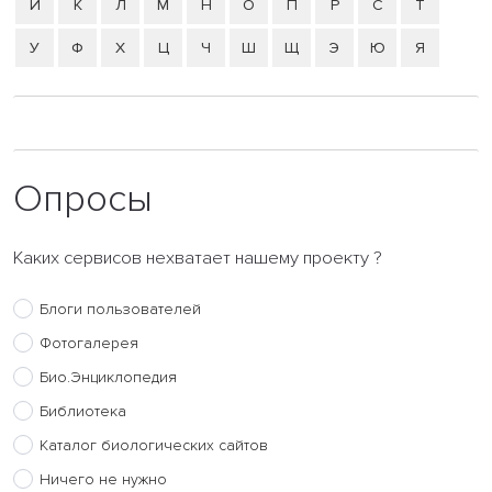
Й
К
Л
М
Н
О
П
Р
С
Т
У
Ф
Х
Ц
Ч
Ш
Щ
Э
Ю
Я
Опросы
Каких сервисов нехватает нашему проекту ?
Блоги пользователей
Фотогалерея
Био.Энциклопедия
Библиотека
Каталог биологических сайтов
Ничего не нужно