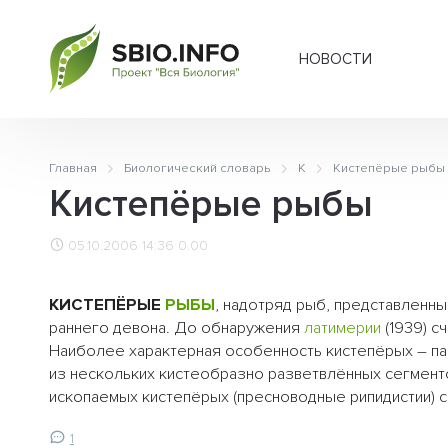
НОВОСТИ
Главная
Биологический словарь
К
Кистепёрые рыбы
Кистепёрые рыбы
05.10.2006 14:36
0.00
КИСТЕПЁРЫЕ
РЫБЫ
, надотряд рыб, представленн
раннего девона. До обнаружения
латимерии
(1939) с
Наиболее характерная особенность кистепёрых – п
из нескольких кистеобразно разветвлённых сегменто
ископаемых кистепёрых (пресноводные рипидистии) 
1