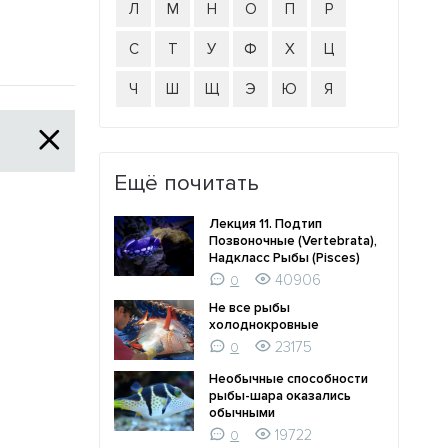
Л
М
Н
О
П
Р
С
Т
У
Ф
Х
Ц
Ч
Ш
Щ
Э
Ю
Я
Ещё почитать
Лекция 11. Подтип
Позвоночные (Vertebrata),
Надкласс Рыбы (Pisces)
40906
0
Не все рыбы
холоднокровные
23175
0
Необычные способности
рыбы-шара оказались
обычными
19722
0