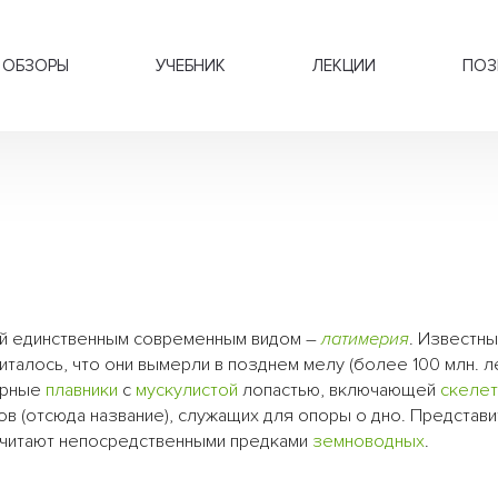
ОБЗОРЫ
УЧЕБНИК
ЛЕКЦИИ
ПОЗ
ый единственным современным видом –
латимерия
. Известны
читалось, что они вымерли в позднем мелу (более 100 млн. ле
арные
плавники
с
мускулистой
лопастью, включающей
скеле
в (отсюда название), служащих для опоры о дно. Представ
считают непосредственными предками
земноводных
.