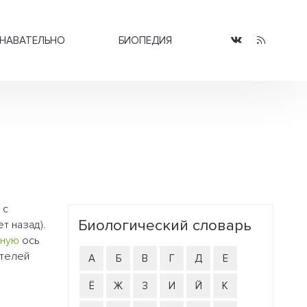
НАВАТЕЛЬНО
БИОПЕДИЯ
 с
Биологический словарь
т назад).
тную
ось
ителей
А
Б
В
Г
Д
Е
Ё
Ж
З
И
Й
К