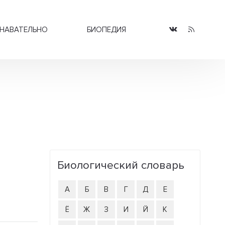
НАВАТЕЛЬНО
БИОПЕДИЯ
Биологический словарь
А
Б
В
Г
Д
Е
Ё
Ж
З
И
Й
К