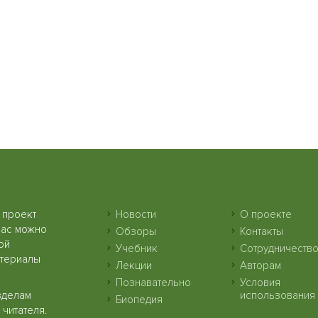
 проект
Новости
О проекте
нас можно
Обзоры
Контакты
ой
Учебник
Сотрудничеств
атериалы
Лекции
Авторам
Познавательно
Условия
зделам
использования
Биопедия
читателя.