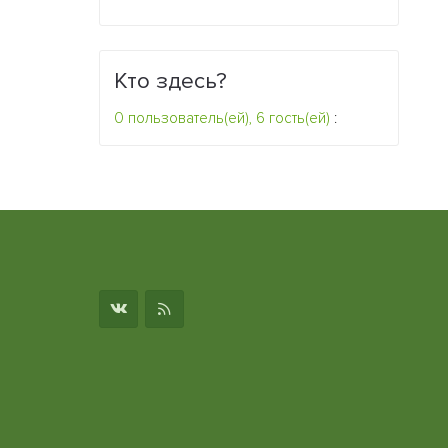
Кто здесь?
0 пользователь(ей), 6 гость(ей)
:
о