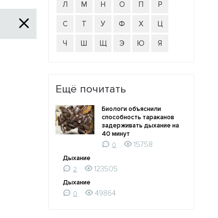
Л
М
Н
О
П
Р
С
Т
У
Ф
Х
Ц
Ч
Ш
Щ
Э
Ю
Я
Ещё почитать
Биологи объяснили
способность тараканов
задерживать дыхание на
40 минут
15758
0
Дыхание
123505
2
Дыхание
49864
0