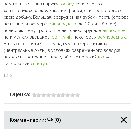
землю и выставив наружу
голову
, совершенно
сливающуюся с окружающим фоном, они подстерегают
свою добычу. Большая, вооружённая зубами пасть (отсюда
название) и размер
земноводного
(до 20 см и более)
позволяют ему проглотить не только крупное
насекомое
,
но и мелких зверьков,
рептилий
, некоторых
земноводных
.
На высоте почти 4000 м над у.м. в озере Титикака
(Центральные Анды) в условиях разрежённого воздуха,
находясь постоянно в воде, обитает редкий
вид
–
титикакский
свистун
.
0
Оценка:
Комментарии:
(0)