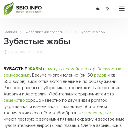
Главная
Биологический словарь
З
Зубастые жабы
Зубастые жабы
05.10.2006 14:36
0.00
ЗУБАСТЫЕ
ЖАБЫ
(
свистуны
),
семейство
отр.
бесхвостых
земноводных
. Весьма многочисленно (ок. 50
родов
и св.
650 видов), виды отличаются внешне и по образу жизни.
Распространены в субтропиках, тропиках и высокогорьях
Америки и Австралии. Любителям-террариумистам это
семейство
хорошо известно по двум видам рогаток
(украшенная и изменчивая) – наземным обитателям
тропических лесов. Эти жабообразные
земноводные
имеют пёструю с зелёными пятнами окраску и заострённые
чувствительные выросты над глазами. Слегка зарывшись в