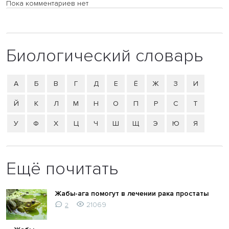
Пока комментариев нет
Биологический словарь
А
Б
В
Г
Д
Е
Ё
Ж
З
И
Й
К
Л
М
Н
О
П
Р
С
Т
У
Ф
Х
Ц
Ч
Ш
Щ
Э
Ю
Я
Ещё почитать
Жабы-ага помогут в лечении рака простаты
21069
2