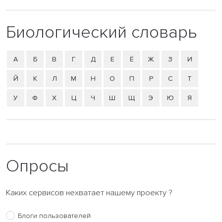
Биологический словарь
А
Б
В
Г
Д
Е
Ё
Ж
З
И
Й
К
Л
М
Н
О
П
Р
С
Т
У
Ф
Х
Ц
Ч
Ш
Щ
Э
Ю
Я
Опросы
Каких сервисов нехватает нашему проекту ?
Блоги пользователей