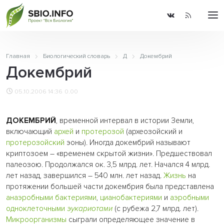
Главная
Биологический словарь
Д
Докембрий
Докембрий
05.10.2006 14:36
0.00
ДОКЕМБРИЙ
, временной интервал в истории Земли,
включающий
архей
и
протерозой
(археозойский и
протерозойский
эоны). Иногда докембрий называют
криптозоем – «временем скрытой жизни». Предшествовал
палеозою. Продолжался ок. 3,5 млрд. лет. Начался 4 млрд.
лет назад, завершился – 540 млн. лет назад.
Жизнь
на
протяжении большей части докембрия была представлена
анаэробными
бактериями
,
цианобактериями
и
аэробными
одноклеточными
эукариотами
(с рубежа 2,7 млрд. лет).
Микроорганизмы
сыграли определяющее значение в