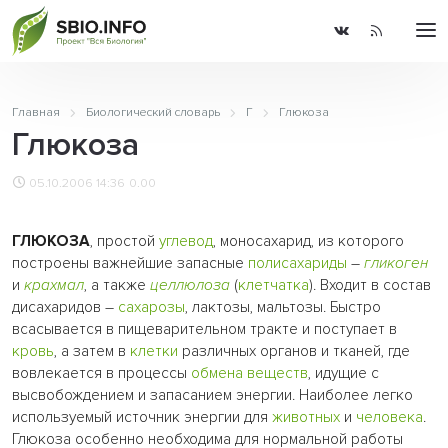
Главная
Биологический словарь
Г
Глюкоза
Глюкоза
05.10.2006 14:36
0.00
ГЛЮКОЗА
, простой
углевод
, моносахарид, из которого
построены важнейшие запасные
полисахариды
–
гликоген
и
крахмал
, а также
целлюлоза
(
клетчатка
). Входит в состав
дисахаридов –
сахарозы
, лактозы, мальтозы. Быстро
всасывается в пищеварительном тракте и поступает в
кровь
, а затем в
клетки
различных органов и тканей, где
вовлекается в процессы
обмена веществ
, идущие с
высвобождением и запасанием энергии. Наиболее легко
используемый источник энергии для
животных
и
человека
.
Глюкоза особенно необходима для нормальной работы