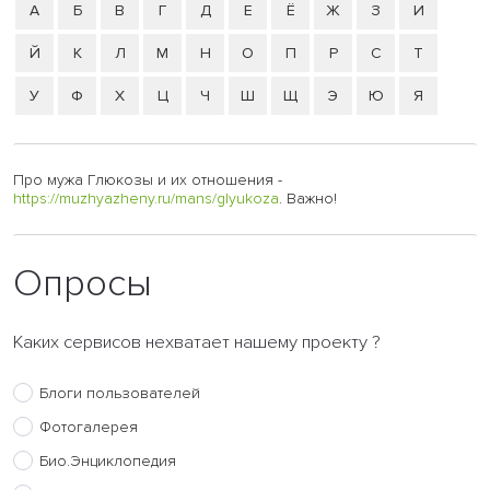
А
Б
В
Г
Д
Е
Ё
Ж
З
И
Й
К
Л
М
Н
О
П
Р
С
Т
У
Ф
Х
Ц
Ч
Ш
Щ
Э
Ю
Я
Про мужа Глюкозы и их отношения -
https://muzhyazheny.ru/mans/glyukoza
. Важно!
Опросы
Каких сервисов нехватает нашему проекту ?
Блоги пользователей
Фотогалерея
Био.Энциклопедия