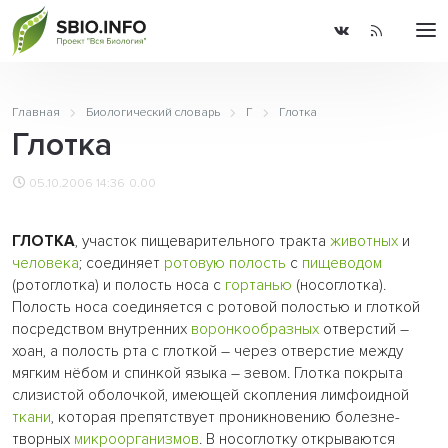
Главная
Биологический словарь
Г
Глотка
Глотка
05.10.2006 14:36
0.00
ГЛОТКА
, участок пищеварительного тракта
животных
и
человека
; соединяет
ротовую полость
с
пищеводом
(ротоглотка) и полость носа с
гортанью
(носоглотка).
Полость носа соединяется с ротовой полостью и глоткой
посредством внутренних
воронкообразных
отверстий –
хоан, а полость рта с глоткой – через отверстие между
мягким нёбом и спинкой языка – зевом. Глотка покрыта
слизистой оболочкой, имеющей скопления лимфоидной
ткани
, которая препятствует проникновению болезне-
творных
микроорганизмов
. В носоглотку открываются