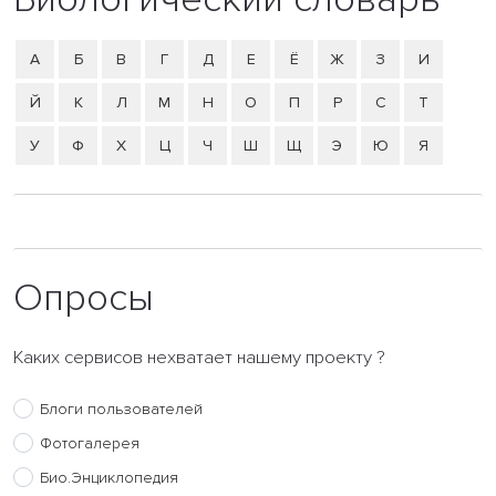
А
Б
В
Г
Д
Е
Ё
Ж
З
И
Й
К
Л
М
Н
О
П
Р
С
Т
У
Ф
Х
Ц
Ч
Ш
Щ
Э
Ю
Я
Опросы
Каких сервисов нехватает нашему проекту ?
Блоги пользователей
Фотогалерея
Био.Энциклопедия