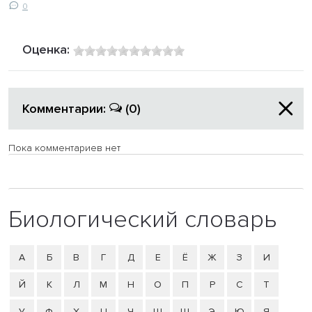
0
Оценка:
Комментарии:
(0)
Пока комментариев нет
Биологический словарь
А
Б
В
Г
Д
Е
Ё
Ж
З
И
Й
К
Л
М
Н
О
П
Р
С
Т
У
Ф
Х
Ц
Ч
Ш
Щ
Э
Ю
Я