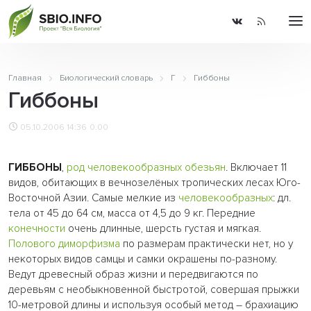
Главная
Биологический словарь
Г
Гиббоны
Гиббоны
05.10.2006 14:36
0.00
ГИББОНЫ
,
род
человекообразных обезьян
. Включает 11
видов, обитающих в вечнозелёных тропических лесах Юго-
Восточной Азии. Самые мелкие из
человекообразных
: дл.
тела от 45 до 64 см, масса от 4,5 до 9 кг. Передние
конечности
очень длинные, шерсть густая и мягкая.
Полового диморфизма
по размерам практически нет, но у
некоторых видов самцы и самки окрашены по-разному.
Ведут древесный образ жизни и передвигаются по
деревьям с необыкновенной быстротой, совершая прыжки
10-метровой длины и используя особый метод – брахиацию