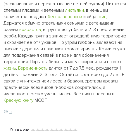
(раскачивание и перехватывание ветвей руками). Питаются
спелыми плодами и зелёными
листьями
, в меньшем
количестве поедают
беспозвоночных
и яйца
птиц
.
Держатся обычно отдельными семьями с детёнышами
разных
возрастов
, в группе могут быть и 2–3 престарелые
особи. Каждая группа занимает определённую территорию
и охраняет её от чужаков. По утрам гиббоны залезают на
высокие деревья и начинают громко кричать. Крики служат
для поддержания связей в паре и для обозначения
территории. Пары стабильны и могут сохраняться на всю
жизнь
.
Беременность
длится от 7 до 7,5 мес., рождается 1
детёныш каждые 2–3 года. Остаётся с матерью до 2 лет. В
связи с уничтожением лесов и браконьерством ареалы
практически всех видов гиббонов сократились, а
численность резко уменьшилась. Все виды внесены в
Красную книгу
МСОП.
0
Оценка: