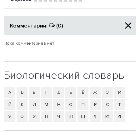
Комментарии:
(0)
Пока комментариев нет
Биологический словарь
А
Б
В
Г
Д
Е
Ё
Ж
З
И
Й
К
Л
М
Н
О
П
Р
С
Т
У
Ф
Х
Ц
Ч
Ш
Щ
Э
Ю
Я