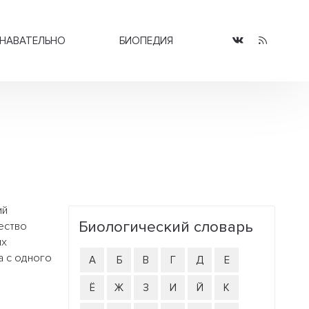
НАВАТЕЛЬНО
БИОПЕДИЯ
ий
Биологический словарь
ество
их
а с одного
А
Б
В
Г
Д
Е
Ё
Ж
З
И
Й
К