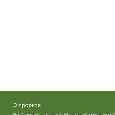
О проекте
"Вся биология" - это старейший научно-образовательный