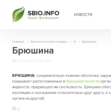
НОВОСТИ
Главная
Биологический словарь
Б
Брюшина
Брюшина
05.10.2006 14:36
0.00
БРЮШИНА
, соединительно-тканная оболочка, нар
покрывает расположенные в
брюшной полости
орган
жидкости, придающее им скользкость. Брюшина обе
изоляцию и скольжение относительно друг друга, а 
органа на другой).
0