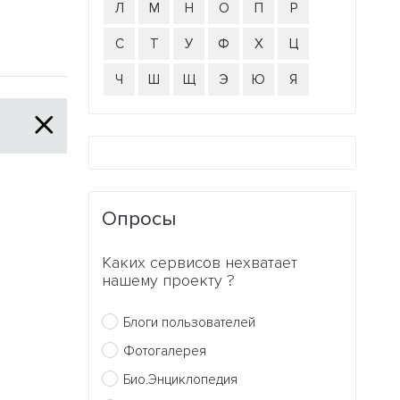
Л
М
Н
О
П
Р
С
Т
У
Ф
Х
Ц
Ч
Ш
Щ
Э
Ю
Я
Опросы
Каких сервисов нехватает
нашему проекту ?
Блоги пользователей
Фотогалерея
Био.Энциклопедия