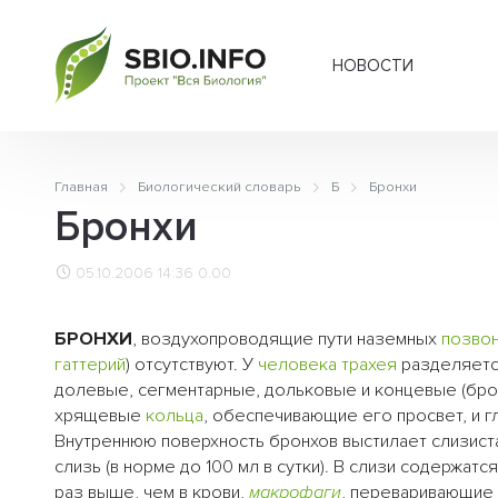
НОВОСТИ
Главная
Биологический словарь
Б
Бронхи
Бронхи
05.10.2006 14:36
0.00
БРОНХИ
, воздухопроводящие пути наземных
позво
гаттерий
) отсутствуют. У
человека
трахея
разделяется
долевые, сегментарные, дольковые и концевые (брон
хрящевые
кольца
, обеспечивающие его просвет, и 
Внутреннюю поверхность бронхов выстилает слизис
слизь (в норме до 100 мл в сутки). В слизи содержатс
раз выше, чем в крови,
макрофаги
, переваривающие 