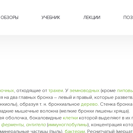
ОБЗОРЫ
УЧЕБНИК
ЛЕКЦИИ
ПОЗ
ночных
, отходящие от
трахеи
. У
земноводных
(кроме
пипов
 на два главных бронха – левый и правый, которые разветв
хиолы), образуя т. н. бронхиальное
дерево
. Стенка бронха
гладкие мышечные волокна (мелкие бронхи лишены хряща).
тая оболочка, бокаловидные
клетки
которой выделяют в их 
я
ферменты
,
антитела
(
иммуноглобулины
), концентрация кото
минеральные частицы (пыль),
бактерии
. Реснитчатый (мерца