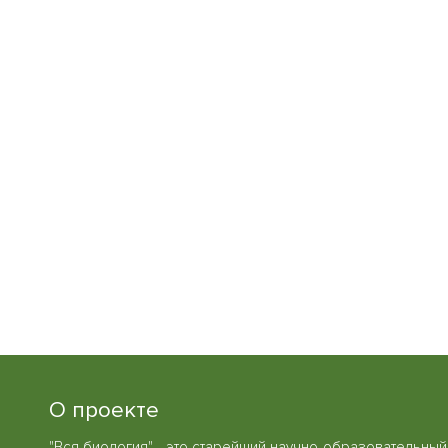
О проекте
"Вся биология" - это старейший научно-образовательный