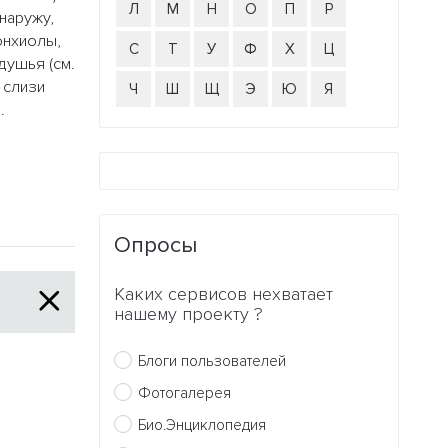
Л
М
Н
О
П
Р
наружу,
онхиолы,
С
Т
У
Ф
Х
Ц
душья (см.
 слизи
Ч
Ш
Щ
Э
Ю
Я
.
Опросы
Каких сервисов нехватает
нашему проекту ?
Блоги пользователей
Фотогалерея
Био.Энциклопедия