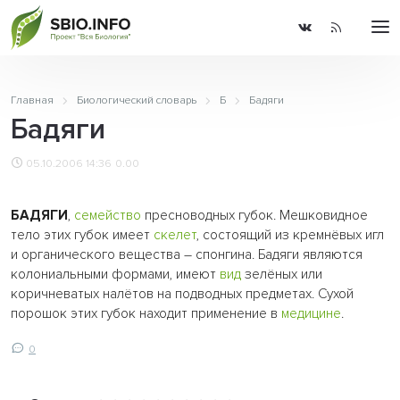
Главная
Биологический словарь
Б
Бадяги
Бадяги
05.10.2006 14:36
0.00
БАДЯГИ
,
семейство
пресноводных губок. Мешковидное
тело этих губок имеет
скелет
, состоящий из кремнёвых игл
и органического вещества – спонгина. Бадяги являются
колониальными формами, имеют
вид
зелёных или
коричневатых налётов на подводных предметах. Сухой
порошок этих губок находит применение в
медицине
.
0