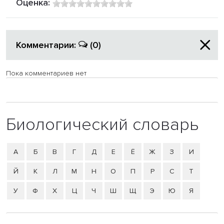
Оценка:
Комментарии:
(0)
Пока комментариев нет
Биологический словарь
А
Б
В
Г
Д
Е
Ё
Ж
З
И
Й
К
Л
М
Н
О
П
Р
С
Т
У
Ф
Х
Ц
Ч
Ш
Щ
Э
Ю
Я