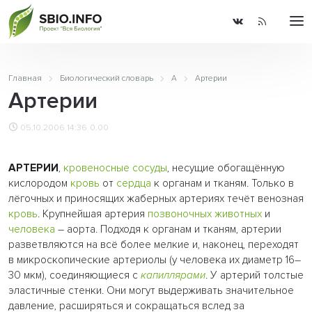
Главная
Биологический словарь
А
Артерии
Артерии
05.10.2006 14:36
0.00
АРТЕРИИ
,
кровеносные сосуды
, несущие обогащённую
кислородом
кровь
от
сердца
к органам и тканям. Только в
лёгочных и приносящих жаберных артериях течёт венозная
кровь
. Крупнейшая артерия
позвоночных
животных
и
человека
– аорта. Подходя к органам и тканям, артерии
разветвляются на всё более мелкие и, наконец, переходят
в микроскопические артериолы (у человека их диаметр 16–
30 мкм), соединяющиеся с
капиллярами
. У артерий толстые
эластичные стенки. Они могут выдерживать значительное
давление, расширяться и сокращаться вслед за