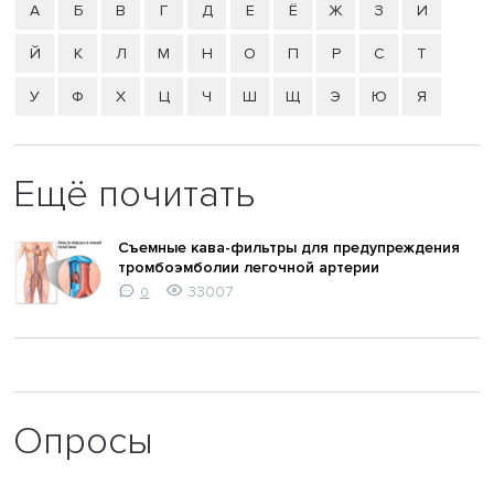
А
Б
В
Г
Д
Е
Ё
Ж
З
И
Й
К
Л
М
Н
О
П
Р
С
Т
У
Ф
Х
Ц
Ч
Ш
Щ
Э
Ю
Я
Ещё почитать
Съемные кава-фильтры для предупреждения
тромбоэмболии легочной артерии
33007
0
Опросы