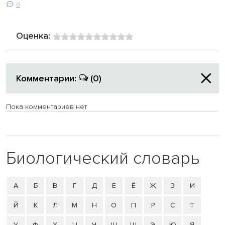
0
Оценка:
Комментарии:
(0)
Пока комментариев нет
Биологический словарь
А
Б
В
Г
Д
Е
Ё
Ж
З
И
Й
К
Л
М
Н
О
П
Р
С
Т
У
Ф
Х
Ц
Ч
Ш
Щ
Э
Ю
Я