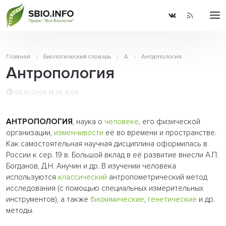
Главная
Биологический словарь
А
Антропология
Антропология
05.10.2006 14:36
0.00
АНТРОПОЛОГИЯ
, наука о
человеке
, его физической
организации,
изменчивости
её во времени и пространстве.
Как самостоятельная научная дисциплина оформилась в
России к сер. 19 в. Большой вклад в её развитие внесли А.П.
Богданов, Д.Н. Анучин и др. В изучении человека
используются
классический
антропометрический метод
исследования (с помощью специальных измерительных
инструментов), а также
биохимические
,
генетические
и др.
методы.