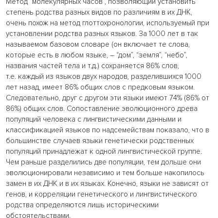
Метод “молекулярных часов”, позволяющий установить
степень родства разных видов по различиям в их ДНК,
очень похож на метод глоттохронологии, используемый при
установлении родства разных языков. За 1000 лет в так
называемом базовом словаре (он включает те слова,
которые есть в любом языке, – “дом”, “земля”, “небо”,
названия частей тела и т.д.) сохраняется 86% слов,
т.е. каждый из языков двух народов, разделившихся 1000
лет назад, имеет 86% общих слов с предковым языком.
Следовательно, друг с другом эти языки имеют 74% (86% от
86%) общих слов. Сопоставление эволюционного древа
популяций человека с лингвистическими данными и
классификацией языков по надсемействам показало, что в
большинстве случаев языки генетически родственных
популяций принадлежат к одной лингвистической группе.
Чем раньше разделились две популяции, тем дольше они
эволюционировали независимо и тем больше накопилось
замен в их ДНК и в их языках. Конечно, языки не зависят от
генов, и корреляции генетического и лингвистического
родства определяются лишь историческими
обстоятельствами.