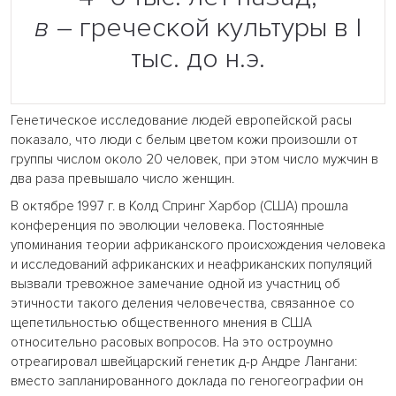
в
– греческой культуры в I
тыс. до н.э.
Генетическое исследование людей европейской расы
показало, что люди с белым цветом кожи произошли от
группы числом около 20 человек, при этом число мужчин в
два раза превышало число женщин.
В октябре 1997 г. в Колд Спринг Харбор (США) прошла
конференция по эволюции человека. Постоянные
упоминания теории африканского происхождения человека
и исследований африканских и неафриканских популяций
вызвали тревожное замечание одной из участниц об
этичности такого деления человечества, связанное со
щепетильностью общественного мнения в США
относительно расовых вопросов. На это остроумно
отреагировал швейцарский генетик д-р Андре Лангани:
вместо запланированного доклада по геногеографии он