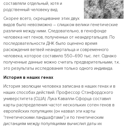
составляли отдельный, хотя и
родственный человеку вид.
Скорее всего, скрещивание этих двух
видов было невозможно – слишком велики генетические
различия между ними. Следовательно, в генофонде
человека нет генов, полученных от неандертальцев. По
последовательности ДНК было оценено время
расхождения ветвей неандертальца и современного
человека, которое составило 550–690 тыс. лет. Однако
полученные данные можно считать предварительными, т.к.
это результаты исследования только одного индивида.
История в наших генах
История эволюции человека записана в наших генах и в
наших способах действий. Профессор Стэнфордского
универститета (США) Лука Кавалли-Сфорца составил
карты распределения частот нескольких сотен генов в
европейских популяциях (он назвал эти карты
“генетическими ландшафтами”) и по генетическим
дистанциям между популяциями вычислил даты их