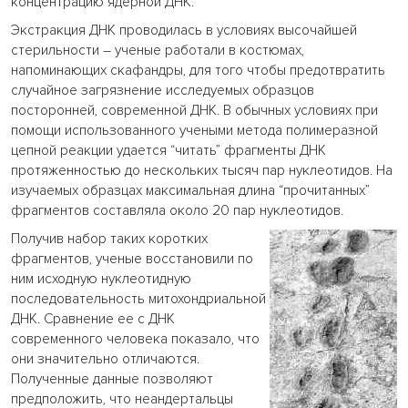
концентрацию ядерной ДНК.
Экстракция ДНК проводилась в условиях высочайшей
стерильности – ученые работали в костюмах,
напоминающих скафандры, для того чтобы предотвратить
случайное загрязнение исследуемых образцов
посторонней, современной ДНК. В обычных условиях при
помощи использованного учеными метода полимеразной
цепной реакции удается “читать” фрагменты ДНК
протяженностью до нескольких тысяч пар нуклеотидов. На
изучаемых образцах максимальная длина “прочитанных”
фрагментов составляла около 20 пар нуклеотидов.
Получив набор таких коротких
фрагментов, ученые восстановили по
ним исходную нуклеотидную
последовательность митохондриальной
ДНК. Сравнение ее с ДНК
современного человека показало, что
они значительно отличаются.
Полученные данные позволяют
предположить, что неандертальцы