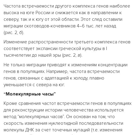
Частота встречаемости другого комплекса генов наиболее
высока на юге России и снижается как в направлении к
северу, так и к югу от этой области. Этот след оставили
миграции скотоводов-кочевников 4–6 тыс. лет назад
(рис. 2,
б
).
Изменение распространенности третьего комплекса генов
соответствует экспансии греческой культуры в I
тысячелетии до нашей эры (рис. 2,
в
).
Не только миграции приводят к изменениям концентрации
генов в популяциях. Например, частота встречаемости
генов, связанных с адаптацией к холоду, плавно
уменьшается с севера на юг.
“Молекулярные часы”
Кроме сравнения частот встречаемости генов в популяциях
для реконструкции истории человечества используется
метод “молекулярных часов”. Он основан на том, что
скорость изменения нуклеотидной последовательности
молекулы ДНК за счет точечных мутаций (т.е. изменения