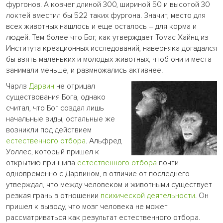
фургонов. А ковчег длиной 300, шириной 50 и высотой 30
локтей вместил бы 522 таких фургона. Значит, место для
всех животных нашлось и еще осталось – для корма и
людей. Тем более что Бог, как утверждает Томас Хайнц из
Института креационных исследований, наверняка догадался
бы взять маленьких и молодых животных, чтоб они и места
занимали меньше, и размножались активнее.
Чарлз
Дарвин
не отрицал
существования Бога, однако
считал, что Бог создал лишь
начальные виды, остальные же
возникли под действием
естественного отбора
. Альфред
Уоллес, который пришел к
открытию принципа
естественного отбора
почти
одновременно с Дарвином, в отличие от последнего
утверждал, что между человеком и животными существует
резкая грань в отношении
психической деятельности
. Он
пришел к выводу, что мозг человека не может
рассматриваться как результат естественного отбора.