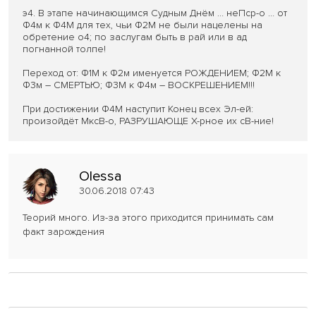
э4. В этапе начинающимся Судным Днём … неПср-о … от
Ф4м к Ф4М для тех, чьи Ф2М не были нацелены на
обретение о4; по заслугам быть в рай или в ад
погнанной толпе!
Переход от: Ф1М к Ф2м именуется РОЖДЕНИЕМ; Ф2М к
Ф3м – СМЕРТЬЮ; Ф3М к Ф4м – ВОСКРЕШЕНИЕМ!!!
При достижении Ф4М наступит Конец всех Эл-ей:
произойдёт МксВ-о, РАЗРУШАЮЩЕ Х-рное их сВ-ние!
Olessa
30.06.2018 07:43
Теорий много. Из-за этого приходится принимать сам
факт зарождения