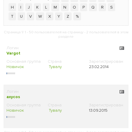
H
I
J
K
L
M
N
O
P
Q
R
S
T
U
V
W
X
Y
Z
%
Страница 1/ 1 - 50 пользователей на страницу - 2 пользователей в этом
разделе
Vargot
Новичок
Тувалу
23.02.2014
axycos
Новичок
Тувалу
13.09.2015