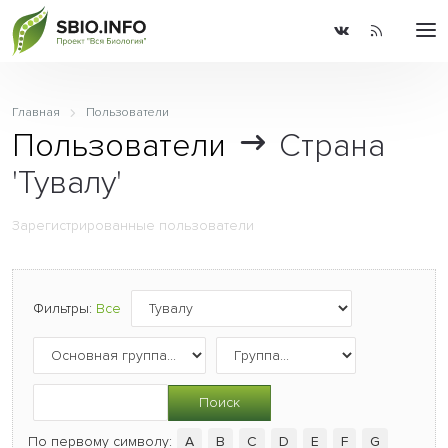
Главная
Пользователи
Пользователи
Страна
'Тувалу'
Зарегистрированные пользователи
Фильтры:
Все
Поиск
По первому символу:
A
B
C
D
E
F
G